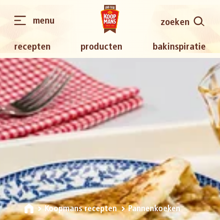
menu
zoeken
recepten
producten
bakinspiratie
Koopmans recepten
Pannenkoeken