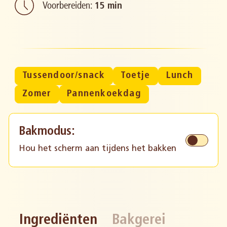
Voorbereiden:
15 min
Tussendoor/snack
Toetje
Lunch
Zomer
Pannenkoekdag
Bakmodus:
Hou het scherm aan tijdens het bakken
Ingrediënten
Bakgerei