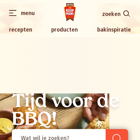
menu
zoeken
recepten
producten
bakinspiratie
Tijd voor de
BBQ!