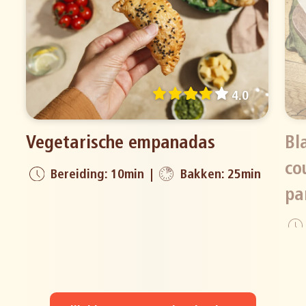
4.0
Vegetarische empanadas
Bl
co
Bereiding: 10min
Bakken: 25min
pa