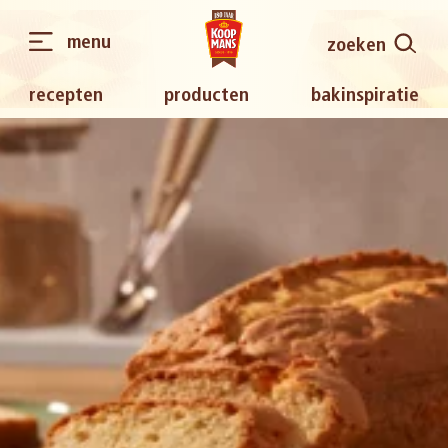
menu
zoeken
recepten
producten
bakinspiratie