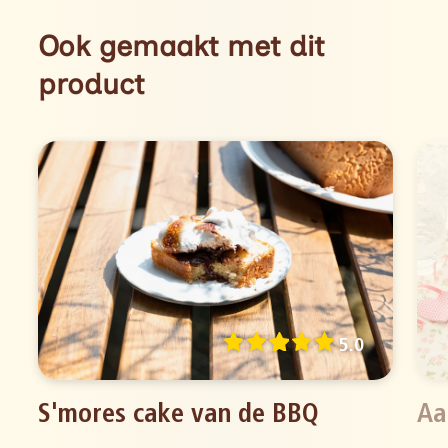
Ook gemaakt met dit
product
5.0
S'mores cake van de BBQ
Aa