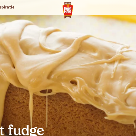
spiratie
t fudge