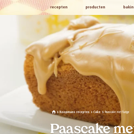
recepten
producten
bakin
Paascake met fudge
Koopmans recepten
Cake
Paascake me