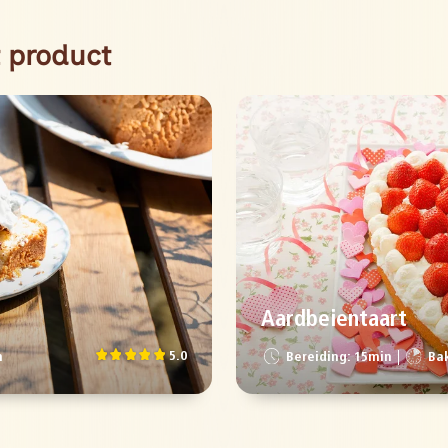
 product
Aardbeientaart
5.0
n
Bereiding: 15min
Bak