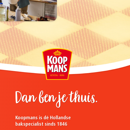
Dan ben je thuis.
Koopmans is dé Hollandse
bakspecialist sinds 1846