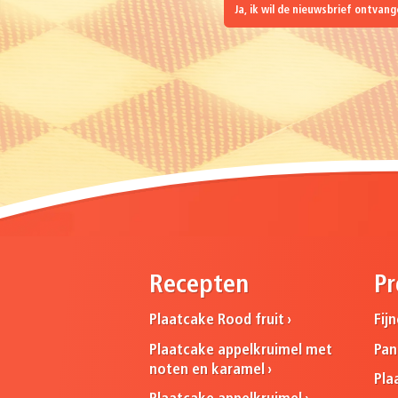
Ja, ik wil de nieuwsbrief ontvan
Recepten
Pr
Plaatcake Rood fruit
Fij
Plaatcake appelkruimel met
Pa
noten en karamel
Pla