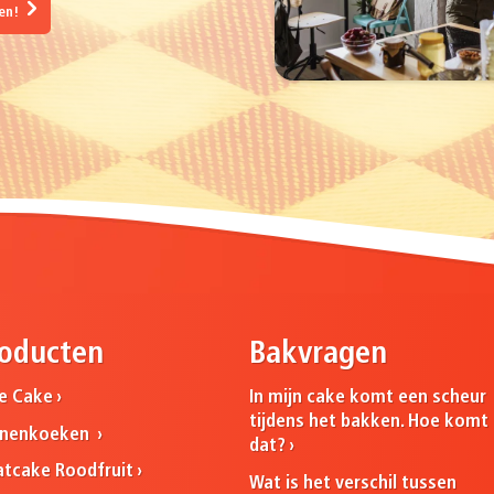
gen!
oducten
Bakvragen
ne Cake
In mijn cake komt een scheur
tijdens het bakken. Hoe komt
nnenkoeken
dat?
atcake Roodfruit
Wat is het verschil tussen