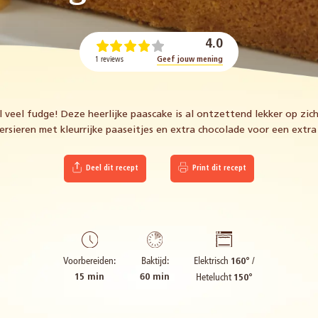
4.0
1 reviews
Geef jouw mening
 veel fudge! Deze heerlijke paascake is al ontzettend lekker op zich
ersieren met kleurrijke paaseitjes en extra chocolade voor een extra 
Deel dit recept
Print dit recept
Elektrisch
/
Voorbereiden:
Baktijd:
160°
Hetelucht
15 min
60 min
150°