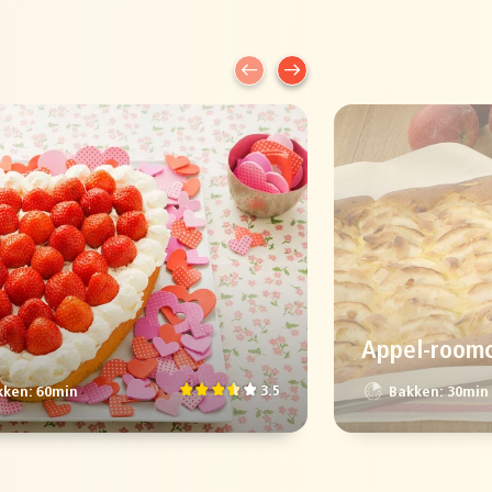
Appel-room
3.5
ken: 60min
Bakken: 30min