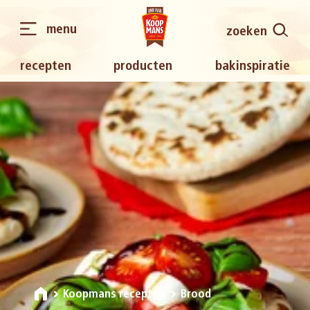
menu
zoeken
recepten
producten
bakinspiratie
Koopmans recepten
Brood