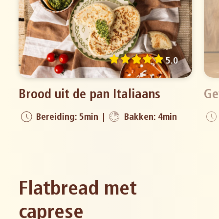
5.0
Brood uit de pan Italiaans
Ge
Bereiding: 5min
Bakken: 4min
Flatbread met
caprese