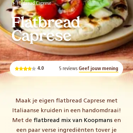
Flatbread Caprese
Flatbread
Caprese
5 reviews
4.0
Geef jouw mening
Maak je eigen flatbread Caprese met
Italiaanse kruiden in een handomdraai!
Met de
flatbread mix van Koopmans
en
een paar verse ingrediënten tover je