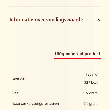
Informatie over voedingswaarde
ei en derivaten
melk en derivaten
glutenbevattende granen en
100g onbereid product
derivaten
1387 kJ
Energie
327 kcal
Vet
0.5 gram
waarvan verzadigd vetzuren
0.1 gram