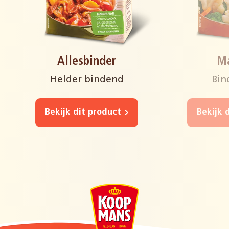
Allesbinder
M
Helder bindend
Bin
Bekijk dit product
Bekijk 