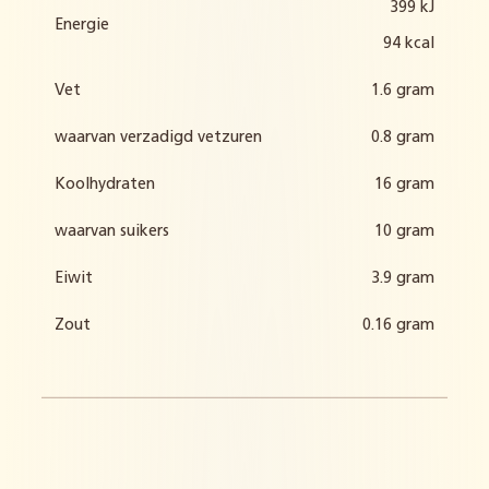
399 kJ
Energie
94 kcal
Vet
1.6 gram
waarvan verzadigd vetzuren
0.8 gram
Koolhydraten
16 gram
waarvan suikers
10 gram
Eiwit
3.9 gram
Zout
0.16 gram