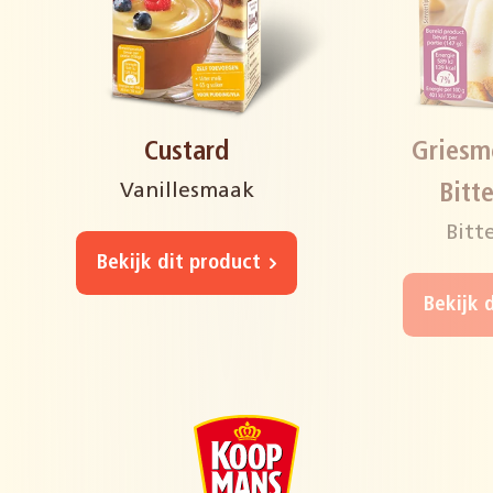
Custard
Griesm
Vanillesmaak
Bitt
Bitt
Bekijk dit product
Bekijk 