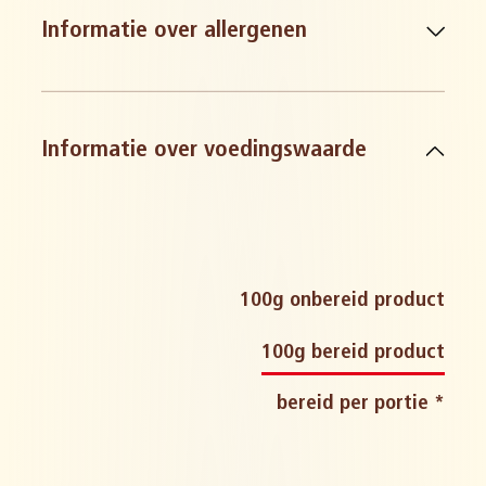
Informatie over allergenen
tarwe en derivaten
Informatie over voedingswaarde
amandelen en amandelproducten
glutenbevattende granen en
derivaten
noten en derivaten (zoals
100g onbereid product
amandelen, hazelnoten, walnoten,
100g bereid product
cashewnoten enz.)
bereid per portie *