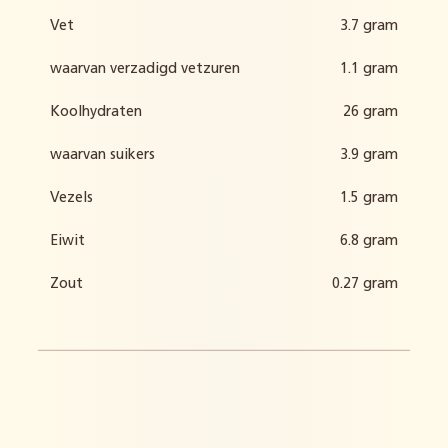
Vet
3.7 gram
waarvan verzadigd vetzuren
1.1 gram
Koolhydraten
26 gram
waarvan suikers
3.9 gram
Vezels
1.5 gram
Eiwit
6.8 gram
Zout
0.27 gram