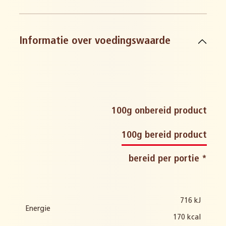
glutenbevattende granen en
Informatie over voedingswaarde
derivaten
gerst en gerstproducten
rogge en roggeproducten
haver en haverproducten
100g onbereid product
tarwe en derivaten
100g bereid product
bereid per portie *
melk en derivaten
716 kJ
ei en derivaten
Energie
170 kcal