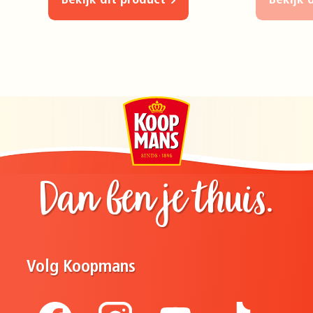
Bekijk dit product
Bekijk 
Dan ben je thuis.
Volg Koopmans