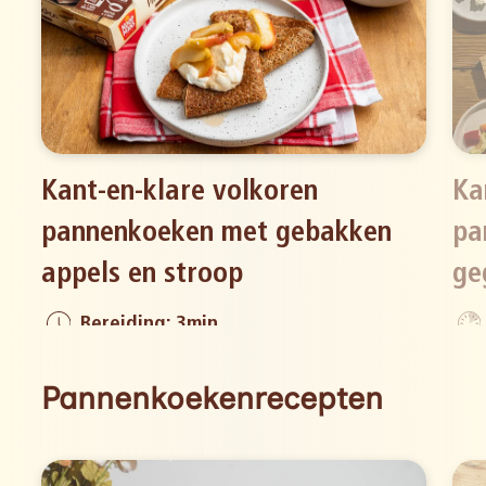
Kant-en-klare volkoren
Ka
pannenkoeken met gebakken
pa
appels en stroop
ge
Bereiding: 3min
Pannenkoekenrecepten