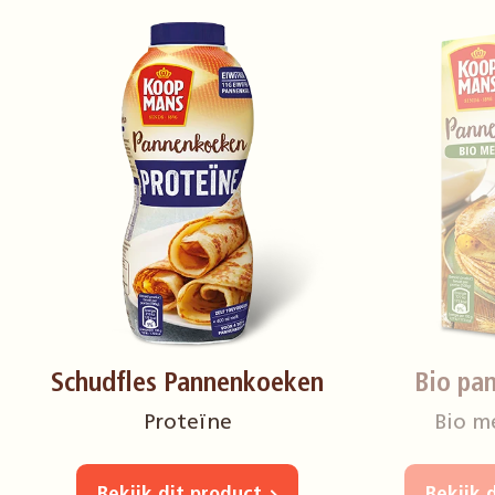
Schudfles Pannenkoeken
Bio pa
Proteïne
Bio m