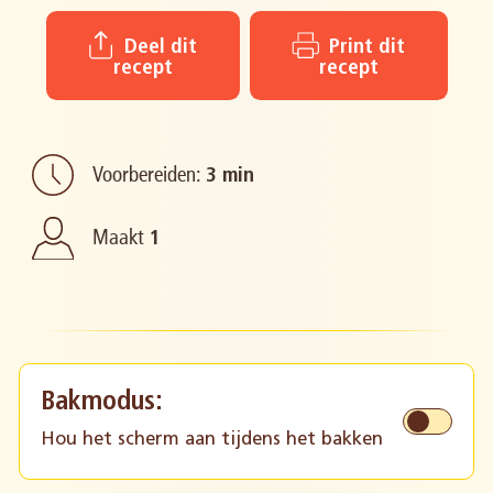
Deel dit
Print dit
recept
recept
Voorbereiden:
3 min
Maakt
1
Bakmodus:
Hou het scherm aan tijdens het bakken