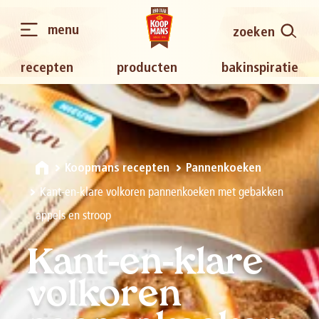
menu
zoeken
recepten
producten
bakinspiratie
Koopmans recepten
Pannenkoeken
Kant-en-klare volkoren pannenkoeken met gebakken
appels en stroop
Kant-en-klare
volkoren