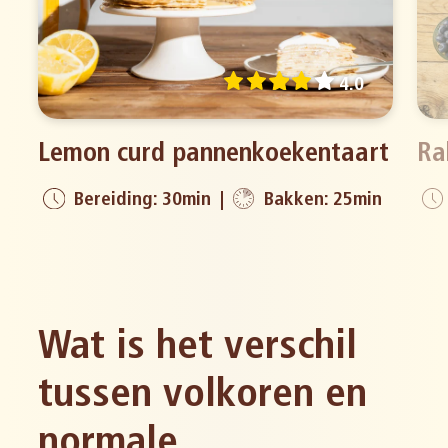
4.0
Lemon curd pannenkoekentaart
Ra
Bereiding: 30min
Bakken: 25min
Wat is het verschil
tussen volkoren en
normale