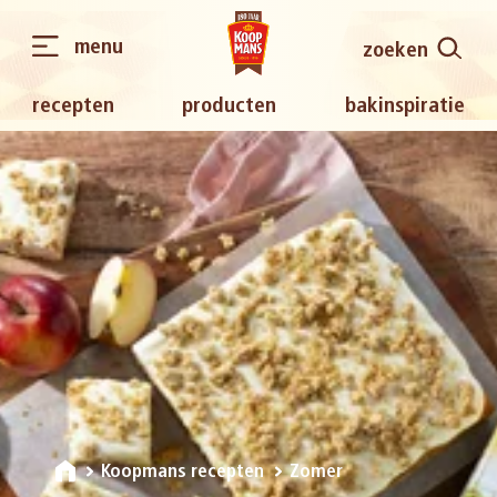
menu
zoeken
recepten
producten
bakinspiratie
Koopmans recepten
Zomer