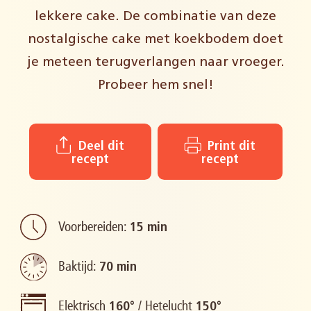
lekkere cake. De combinatie van deze
nostalgische cake met koekbodem doet
je meteen terugverlangen naar vroeger.
Probeer hem snel!
Deel dit
Print dit
recept
recept
Voorbereiden:
15 min
Baktijd:
70 min
Elektrisch
/
Hetelucht
160°
150°