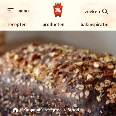
menu
zoeken
recepten
producten
bakinspiratie
Koopmans recepten
Brood