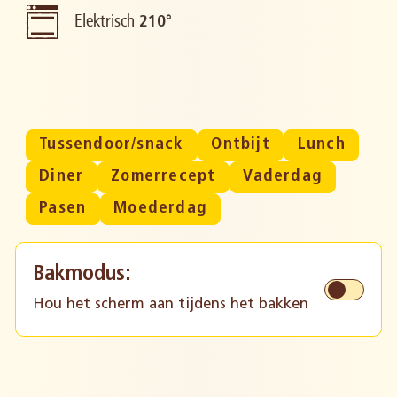
Elektrisch
210°
Tussendoor/snack
Ontbijt
Lunch
Diner
Zomerrecept
Vaderdag
Pasen
Moederdag
Bakmodus:
Hou het scherm aan tijdens het bakken