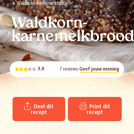
Waldkorn-karnemelkbrood
Waldkorn-
karnemelkbroo
7 reviews
3.0
Geef jouw mening
Deel dit
Print dit
recept
recept