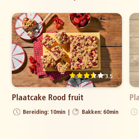
3.5
Plaatcake Rood fruit
Pl
Bereiding: 10min
Bakken: 60min