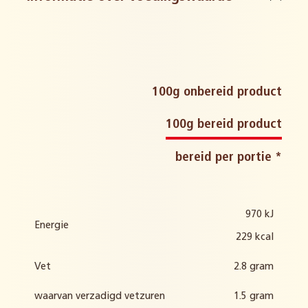
glutenbevattende granen en
derivaten
melk en derivaten
100g onbereid product
100g bereid product
rogge en roggeproducten
bereid per portie *
ei en derivaten
gerst en gerstproducten
970 kJ
Energie
229 kcal
Vet
2.8 gram
waarvan verzadigd vetzuren
1.5 gram