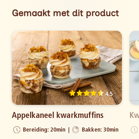
Gemaakt met dit product
4.5
Appelkaneel kwarkmuffins
Kw
Bereiding: 20min
Bakken: 30min