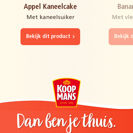
Appel Kaneelcake
Bana
Met kaneelsuiker
Met vle
Bekijk dit product
Bekijk 
Dan ben je thuis.