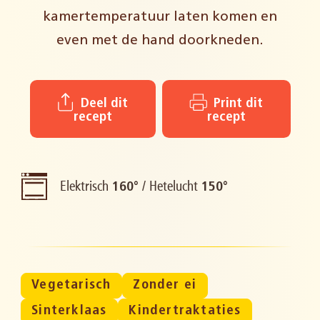
kamertemperatuur laten komen en
even met de hand doorkneden.
Deel dit
Print dit
recept
recept
Elektrisch
/
Hetelucht
160°
150°
Vegetarisch
Zonder ei
Sinterklaas
Kindertraktaties