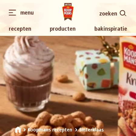
menu
zoeken
recepten
producten
bakinspiratie
Koopmans recepten
Sinterklaas