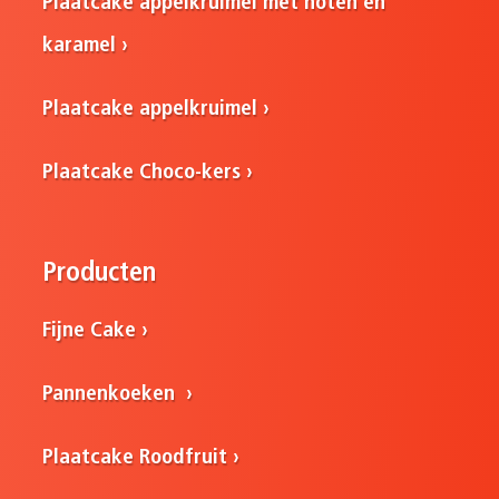
Plaatcake appelkruimel met noten en
karamel
Plaatcake appelkruimel
Plaatcake Choco-kers
Producten
Fijne Cake
Pannenkoeken
Plaatcake Roodfruit