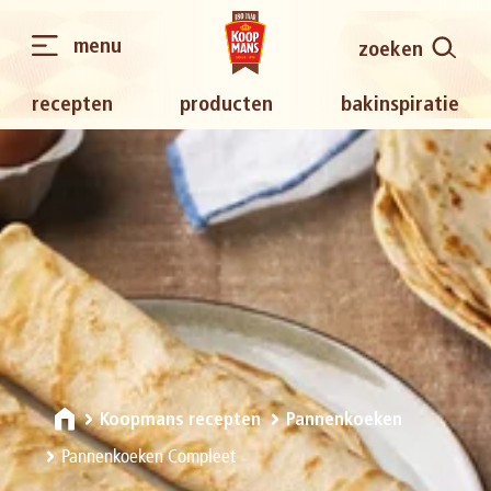
menu
zoeken
recepten
producten
bakinspiratie
Koopmans recepten
Pannenkoeken
Pannenkoeken Compleet