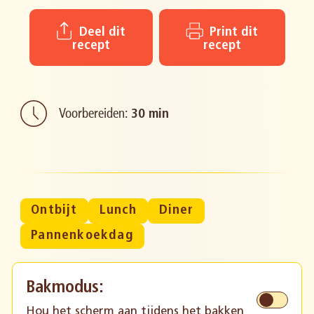
Deel dit
Print dit
recept
recept
Voorbereiden:
30 min
Ontbijt
Lunch
Diner
Pannenkoekdag
Bakmodus:
Hou het scherm aan tijdens het bakken