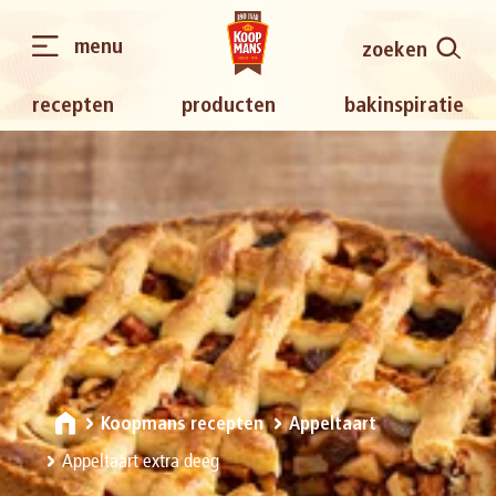
menu
zoeken
recepten
producten
bakinspiratie
Koopmans recepten
Appeltaart
Appeltaart extra deeg