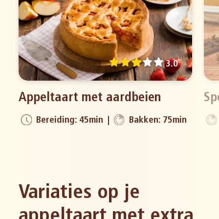
3.0
Appeltaart met aardbeien
Sp
Bereiding: 45min
Bakken: 75min
Variaties op je
appeltaart met extra