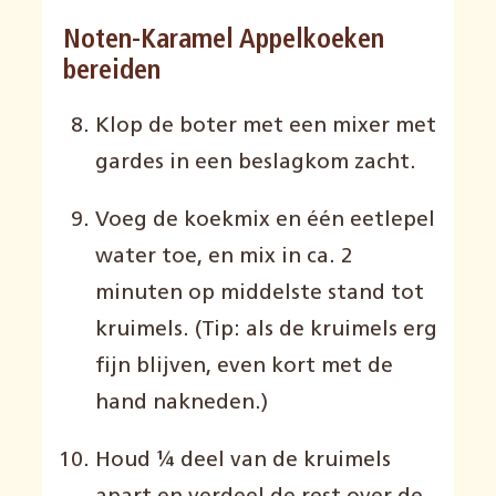
Noten-Karamel Appelkoeken
bereiden
Klop de boter
met
een
mixer met
gardes
in een beslagkom
zacht
.
Voeg de
k
oek
mix
en één eetlepel
water
toe, en
mix in
ca.
2
minu
ten
op middelste stand
tot
kruimels
.
(
T
ip: als de kruime
l
s erg
fijn blijven
,
even
kort met de
hand
nakneden
.
)
Houd
¼ deel
van de
kruimels