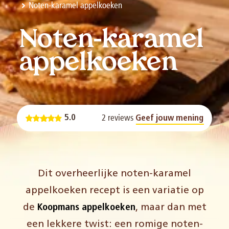
Noten-karamel appelkoeken
Noten-karamel
appelkoeken
2 reviews
5.0
Geef jouw mening
Dit overheerlijke noten-karamel
appelkoeken recept is een variatie op
de
Koopmans
appelkoeken
,
maar dan met
een
lekkere
twist: een romige
noten-