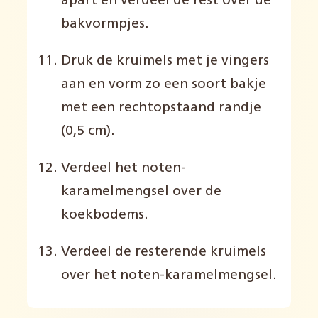
apart
en verdeel de rest
over de
bakvormpjes
.
Druk de kruimels met
je vingers
aan en vorm
zo
een
soort bakje
met een
rechtopstaand randje
(0,5 cm)
.
Verdeel
het
noten-
karamel
mengsel
over de
koek
bodems
.
Verdeel de
resterende
kruimels
over
het
noten-karamel
mengsel
.