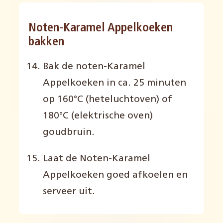
Noten-Karamel Appelkoeken
bakken
Bak de n
oten-Karamel
Appel
k
oeken
in ca
.
2
5
minuten
op 160°C (heteluchtoven) of
180°C (elektrische oven)
goudbruin
.
Laat de N
oten-Karamel
Appel
koeken goed afkoelen en
serveer uit.