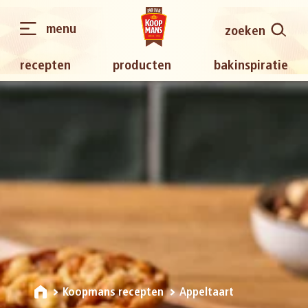
menu
zoeken
recepten
producten
bakinspiratie
Koopmans recepten
Appeltaart