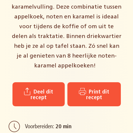
karamelvulling. Deze combinatie tussen
appelkoek, noten en karamel is ideaal
voor tijdens de koffie of om uit te
delen als traktatie. Binnen driekwartier
heb je ze al op tafel staan. Zó snel
kan
je al
genieten van
8
heerlijke noten-
karamel appelkoeken!
Deel dit
Print dit
recept
recept
Voorbereiden:
20 min