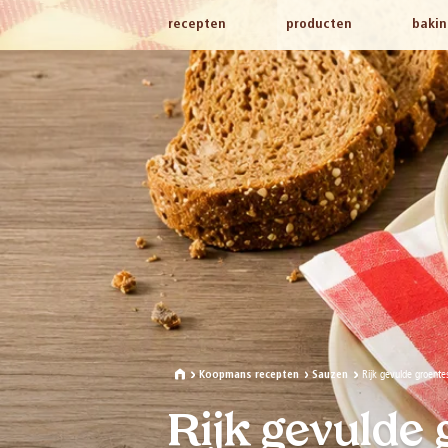
recepten
producten
bakin
Rijk gevulde groente
Koopmans recepten
Sauzen
Rijk gevulde