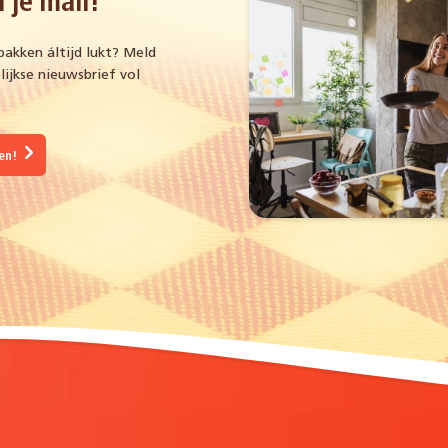
 je mail!
bakken áltijd lukt? Meld
ijkse nieuwsbrief vol
gen!