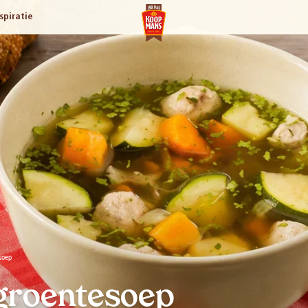
spiratie
soep
 groentesoep