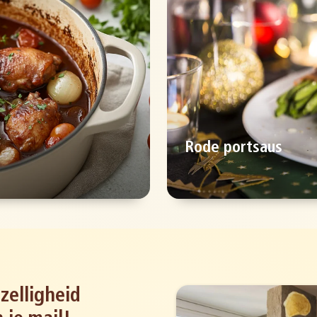
Rode portsaus
zelligheid