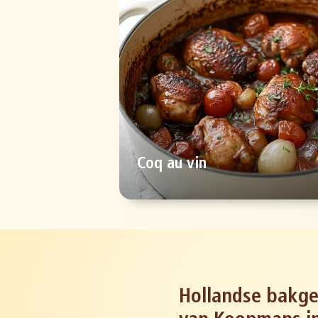
Coq au vin
Hollandse bakge