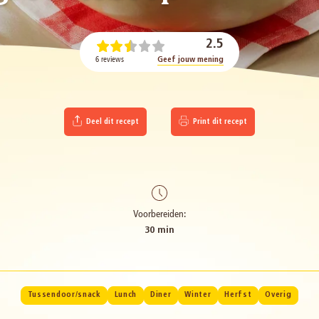
2.5
6 reviews
Geef jouw mening
Deel dit recept
Print dit recept
Voorbereiden:
30 min
Tussendoor/snack
Lunch
Diner
Winter
Herfst
Overig