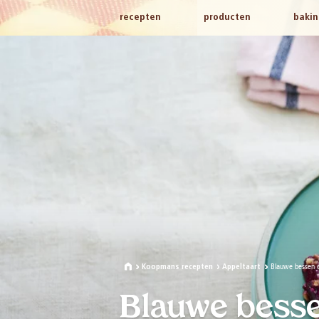
recepten
producten
bakin
Blauwe bessen 
Koopmans recepten
Appeltaart
Blauwe bess