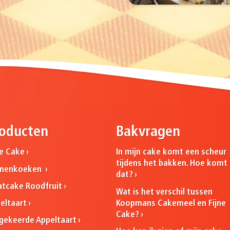
oducten
Bakvragen
ne Cake
In mijn cake komt een scheur
tijdens het bakken. Hoe komt
nnenkoeken
dat?
atcake Roodfruit
Wat is het verschil tussen
Koopmans Cakemeel en Fijne
eltaart
Cake?
ekeerde Appeltaart