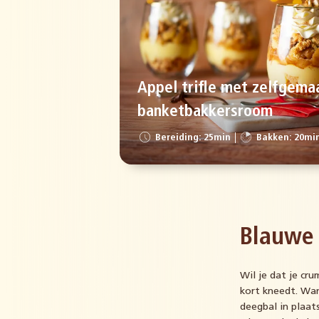
Appel trifle met zelfgema
banketbakkersroom
Bereiding: 25min
Bakken: 20mi
Blauwe
Wil je dat je cru
kort kneedt. Wan
deegbal in plaat