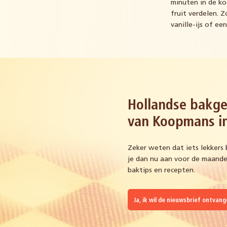
minuten in de ko
fruit verdelen. 
vanille-ijs of ee
Hollandse bakge
van Koopmans in
Zeker weten dat iets lekkers 
je dan nu aan voor de maandel
baktips en recepten.
Ja, ik wil de nieuwsbrief ontvan