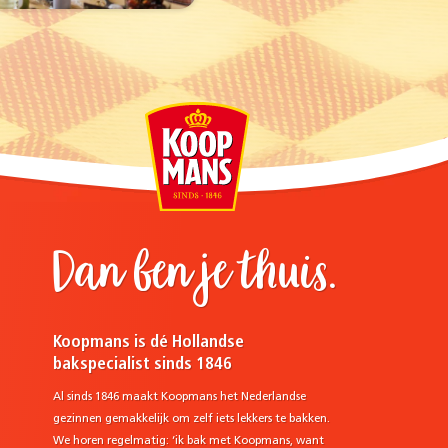
Dan ben je thuis.
Koopmans is dé Hollandse
bakspecialist sinds 1846
Al sinds 1846 maakt Koopmans het Nederlandse
gezinnen gemakkelijk om zelf iets lekkers te bakken.
We horen regelmatig: ‘ik bak met Koopmans, want