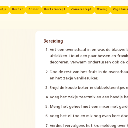
etje
Herfst
Zomer
Herfstrecept
Zomerrecept
Overig
Vegetari
Bereiding
Vet een ovenschaal in en was de blauwe 
uitlekken. Houd een paar bessen en fram
decoreren. Verwarm ondertussen ook de o
Doe de rest van het fruit in de ovenschaal
en het zakje vanillesuiker.
Snijd de koude boter in dobbelsteentjes
Voeg het zakje taartmix en een handje h
Meng het geheel met een mixer met garde
Voeg het ei toe en mix nog even kort doo
Verdeel vervolgens het kruimeldeeg over 