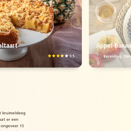
ltaart
Appel-banaa
3.5
Bereiding: 30m
et kruimeldeeg
aat er een
n ongeveer 15