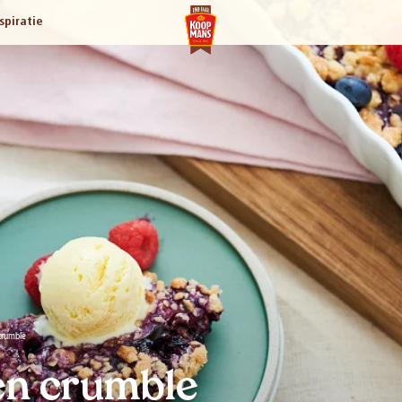
spiratie
crumble
en crumble