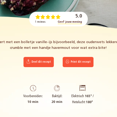
5.0
1 reviews
Geef jouw mening
ssert met een bolletje vanille-ijs bijvoorbeeld, deze ouderwets lekke
crumble met een handje havermout voor wat extra bite!
Deel dit recept
Print dit recept
Elektrisch
/
Voorbereiden:
Baktijd:
165°
Hetelucht
10 min
20 min
180°