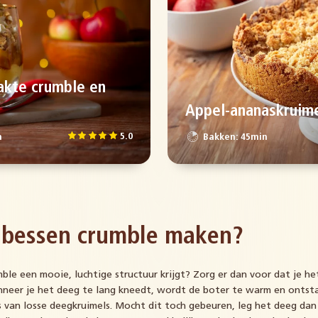
akte crumble en
Appel-ananaskruime
5.0
n
Bakken: 45min
 bessen crumble maken?
mble een mooie, luchtige structuur krijgt? Zorg er dan voor dat je h
neer je het deeg te lang kneedt, wordt de boter te warm en ontst
s van losse deegkruimels. Mocht dit toch gebeuren, leg het deeg da