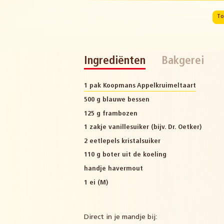
To
Ingrediënten
Bakgerei
1 pak Koopmans Appelkruimeltaart
500 g blauwe bessen
125 g frambozen
1 zakje vanillesuiker (bijv. Dr. Oetker)
2 eetlepels kristalsuiker
110 g boter uit de koeling
handje havermout
1 ei (M)
Direct in je mandje bij: