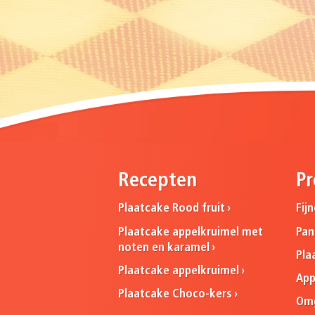
Recepten
Pr
Plaatcake Rood fruit
Fij
Plaatcake appelkruimel met
Pa
noten en karamel
Pla
Plaatcake appelkruimel
App
Plaatcake Choco-kers
Omg