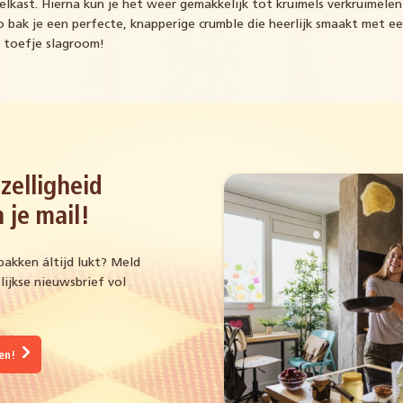
elkast. Hierna kun je het weer gemakkelijk tot kruimels verkruimelen
Zo bak je een perfecte, knapperige crumble die heerlijk smaakt met ee
n toefje slagroom!
zelligheid
 je mail!
bakken áltijd lukt? Meld
ijkse nieuwsbrief vol
gen!