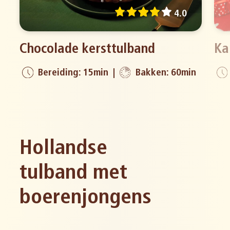
4.0
Chocolade kersttulband
Ka
Bereiding: 15min
Bakken: 60min
Hollandse
tulband met
boerenjongens