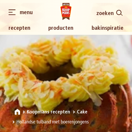
menu
zoeken
recepten
producten
bakinspiratie
Koopmans recepten
Cake
Hollandse tulband met boerenjongens