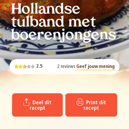
Hollandse
tulband met
boerenjongens
2 reviews
2.5
Geef jouw mening
Deel dit
Print dit
recept
recept