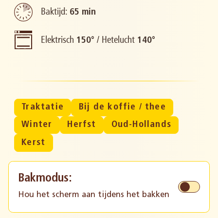
Baktijd:
65 min
Elektrisch
/
Hetelucht
150°
140°
Traktatie
Bij de koffie / thee
Winter
Herfst
Oud-Hollands
Kerst
Bakmodus:
Hou het scherm aan tijdens het bakken