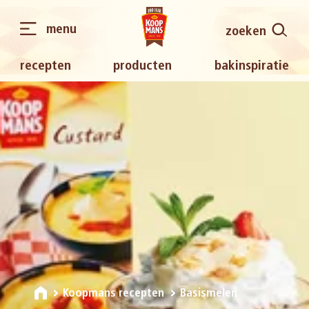
menu
zoeken
recepten
producten
bakinspiratie
Koopmans recepten
Basismelen