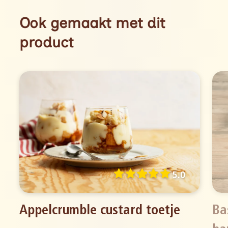
Ook gemaakt met dit
product
5.0
Appelcrumble custard toetje
Ba