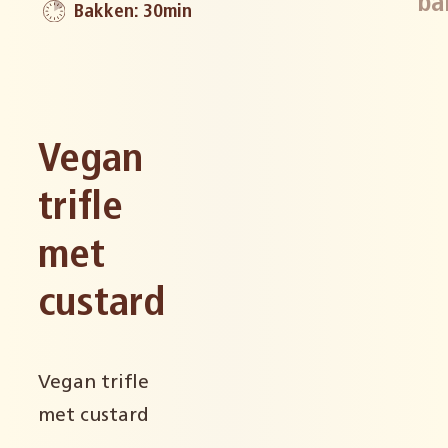
ba
Bakken: 30min
Vegan
trifle
met
custard
Vegan trifle
met custard