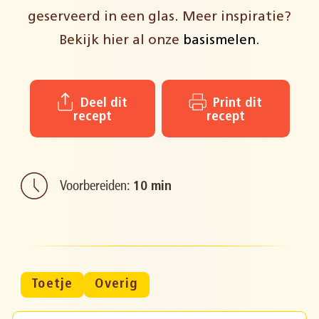
geserveerd in een glas. Meer inspiratie?
Bekijk hier al onze
basismelen
.
Deel dit
Print dit
recept
recept
Voorbereiden:
10 min
Toetje
Overig