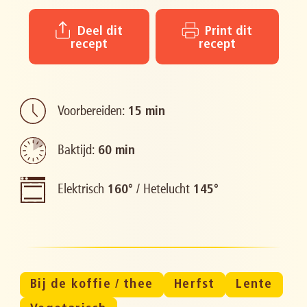
Deel dit
Print dit
recept
recept
Voorbereiden:
15 min
Baktijd:
60 min
Elektrisch
/
Hetelucht
160°
145°
Bij de koffie / thee
Herfst
Lente