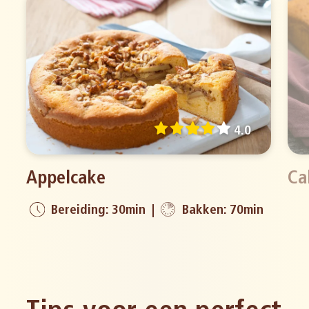
4.0
Appelcake
Ca
Bereiding: 30min
Bakken: 70min