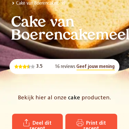
Cake van Boerencakemeel
Cake van
Boerencakemee
16 reviews
3.5
Geef jouw mening
Bekijk hier al onze
cake
producten.
Deel dit
Print dit
recept
recept