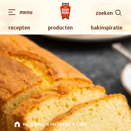
menu
zoeken
recepten
producten
bakinspiratie
Koopmans recepten
Cake