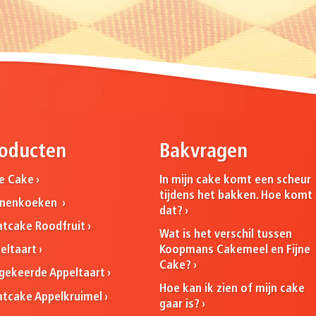
oducten
Bakvragen
ne Cake
In mijn cake komt een scheur
tijdens het bakken. Hoe komt
nnenkoeken
dat?
atcake Roodfruit
Wat is het verschil tussen
Koopmans Cakemeel en Fijne
eltaart
Cake?
ekeerde Appeltaart
Hoe kan ik zien of mijn cake
atcake Appelkruimel
gaar is?