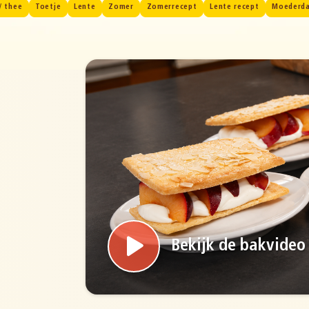
/ thee
Toetje
Lente
Zomer
Zomerrecept
Lente recept
Moederd
Bekijk de bakvideo