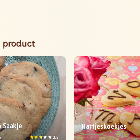
 product
n Saakje
Hartjeskoekjes
2.5
n