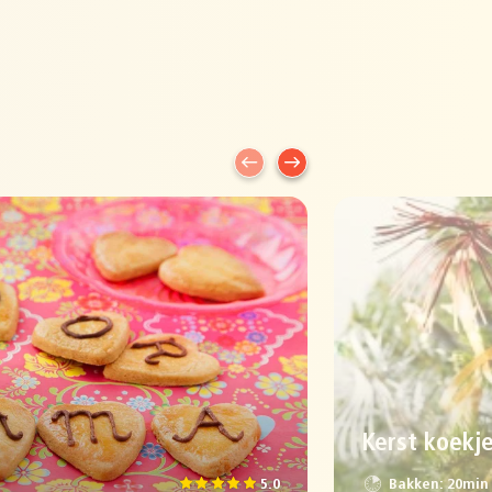
Kerst koekj
5.0
Bakken: 20min