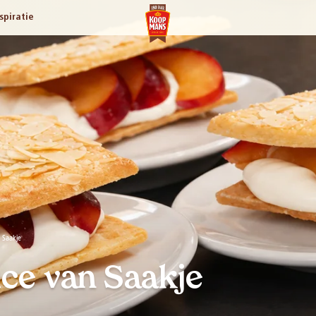
spiratie
 Saakje
ce van Saakje