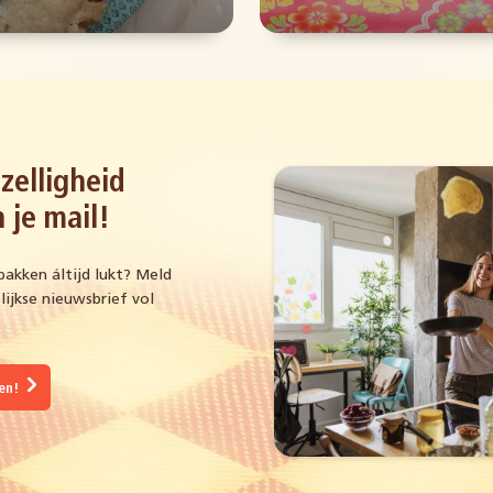
zelligheid
 je mail!
bakken áltijd lukt? Meld
ijkse nieuwsbrief vol
gen!