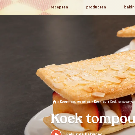
recepten
producten
bakin
Koek tompouce van
Koopmans recepten
Koekjes
Koek tompou
Bekijk de bakvideo