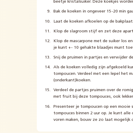
beetje kristalsuiker. Deze koekjes word
Bak de koeken in ongeveer 15-20 min gaar
Laat de koeken afkoelen op de bakplaat
Klop de slagroom stijf en zet deze apart
Klop de mascarpone met de suiker los en
je kunt +- 10 gehakte blaadjes munt toev
Snij de pruimen in partjes en verwijder de
Als de koeken volledig zijn afgekoeld k
tompoucen. Verdeel met een lepel het 
(onderkant)koeken.
Verdeel de partjes pruimen over de romige 
met fruit bij deze tompouces, ook lekke
Presenteer je tompoucen op een mooie sc
tompouces binnen 2 uur op. Je kunt alle
voren maken, bouw ze zo laat mogelijk op