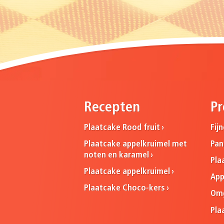
Recepten
Pr
Plaatcake Rood fruit
Fij
Plaatcake appelkruimel met
Pa
noten en karamel
Pla
Plaatcake appelkruimel
App
Plaatcake Choco-kers
Omg
Pla