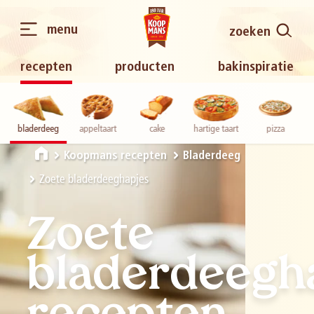
menu
zoeken
recepten
producten
bakinspiratie
bladerdeeg
appeltaart
cake
hartige taart
pizza
Koopmans recepten
Bladerdeeg
Zoete bladerdeeghapjes
Zoete
bladerdeegh