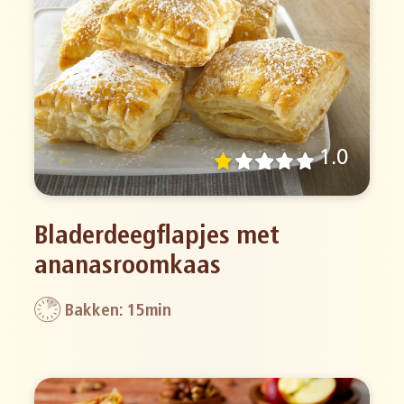
1.0
Bladerdeegflapjes met
ananasroomkaas
Bakken: 15min