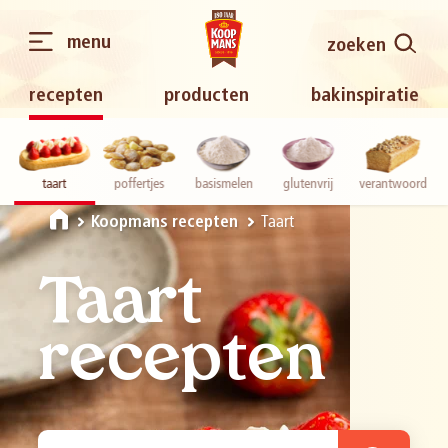
menu
zoeken
recepten
producten
bakinspiratie
taart
poffertjes
basismelen
glutenvrij
verantwoord
p
Taart
Koopmans recepten
Taart
recepten