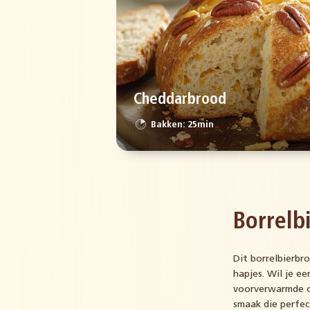
Cheddarbrood
Bakken: 25min
Borrelb
Dit borrelbierbr
hapjes. Wil je e
voorverwarmde ov
smaak die perfect