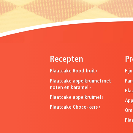
Recepten
Pr
Plaatcake Rood fruit
Fij
Plaatcake appelkruimel met
Pa
noten en karamel
Pla
Plaatcake appelkruimel
App
Plaatcake Choco-kers
Omg
Pla