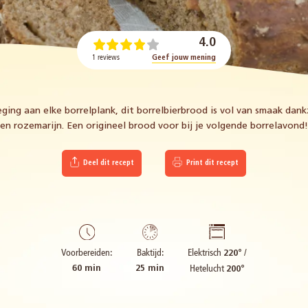
4.0
1 reviews
Geef jouw mening
ging aan elke borrelplank, dit borrelbierbrood is vol van smaak dankz
en rozemarijn. Een origineel brood voor bij je volgende borrelavond!
Deel dit recept
Print dit recept
Elektrisch
/
Voorbereiden:
Baktijd:
220°
Hetelucht
60 min
25 min
200°