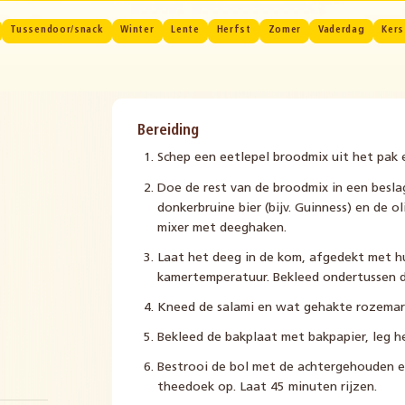
Tussendoor/snack
Winter
Lente
Herfst
Zomer
Vaderdag
Kers
Bereiding
Schep een eetlepel broodmix uit het pak 
Doe de rest van de broodmix in een bes
donkerbruine bier (bijv. Guinness) en de o
mixer met deeghaken.
Laat het deeg in de kom, afgedekt met hu
kamertemperatuur. Bekleed ondertussen d
Kneed de salami en wat gehakte rozemari
Bekleed de bakplaat met bakpapier, leg h
Bestrooi de bol met de achtergehouden e
theedoek op. Laat 45 minuten rijzen.