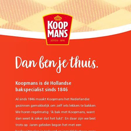
Dan ben je thuis.
Koopmans is dé Hollandse
bakspecialist sinds 1846
Al sinds 1846 maakt Koopmans het Nederlandse
gezinnen gemakkelijk om zelf iets lekkers te bakken.
We horen regelmatig: ‘ik bak met Koopmans, want
dan weet ik zeker dat het lukt’. En daar zijn we best
trots op. Jaren geleden begon het met een