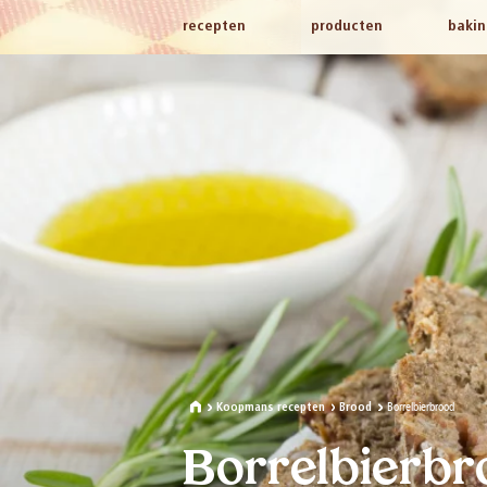
recepten
producten
bakin
Borrelbierbrood
Koopmans recepten
Brood
Borrelbierbr