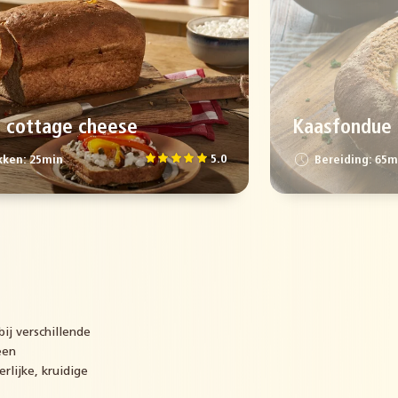
t cottage cheese
Kaasfondue 
5.0
ken: 25min
Bereiding: 65m
ij verschillende
een
lijke, kruidige