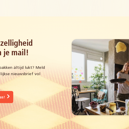
zelligheid
 je mail!
bakken áltijd lukt? Meld
ijkse nieuwsbrief vol
gen!