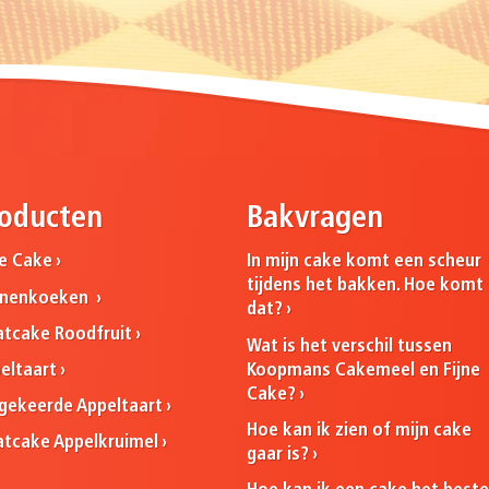
oducten
Bakvragen
ne Cake
In mijn cake komt een scheur
tijdens het bakken. Hoe komt
nnenkoeken
dat?
atcake Roodfruit
Wat is het verschil tussen
Koopmans Cakemeel en Fijne
eltaart
Cake?
ekeerde Appeltaart
Hoe kan ik zien of mijn cake
atcake Appelkruimel
gaar is?