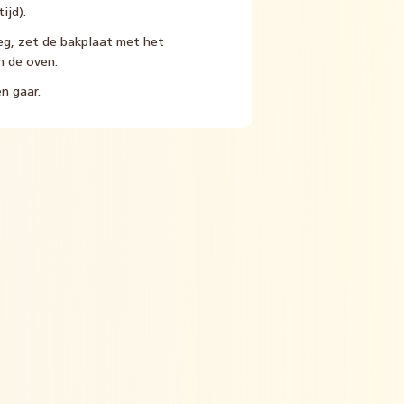
ijd).
eg, zet de bakplaat met het
n de oven.
n gaar.