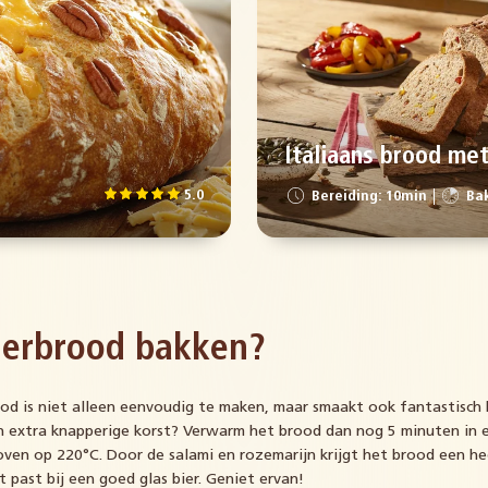
Italiaans brood me
5.0
Bereiding: 10min
Bak
ierbrood bakken?
ood is niet alleen eenvoudig te maken, maar smaakt ook fantastisch b
en extra knapperige korst? Verwarm het brood dan nog 5 minuten in 
en op 220°C. Door de salami en rozemarijn krijgt het brood een heer
 past bij een goed glas bier. Geniet ervan!