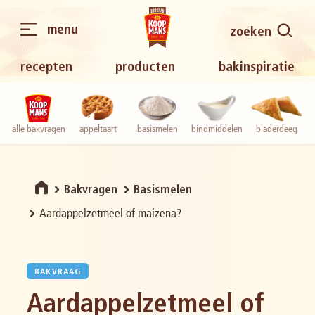
menu
zoeken
recepten
producten
bakinspiratie
alle bakvragen
appeltaart
basismelen
bindmiddelen
bladerdeeg
Bakvragen
Basismelen
Aardappelzetmeel of maizena?
BAKVRAAG
Aardappelzetmeel of