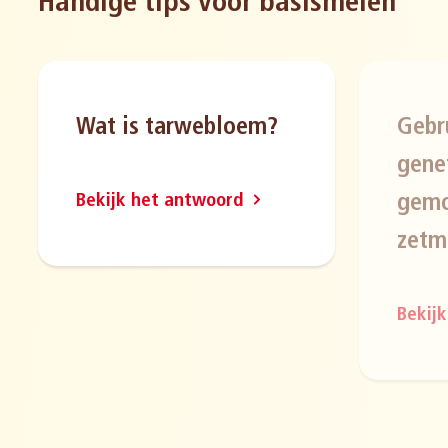
Handige tips voor basismelen
Wat is tarwebloem?
Gebr
gene
gemo
Bekijk het antwoord
zetm
Bekij