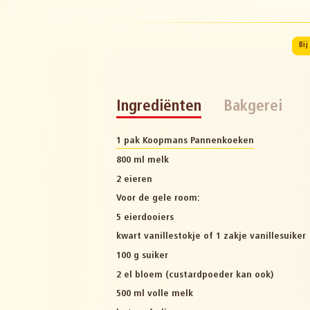
Bi
Ingrediënten
Bakgerei
1 pak Koopmans Pannenkoeken
800 ml melk
2 eieren
Voor de gele room:
5 eierdooiers
kwart vanillestokje of 1 zakje vanillesuiker
100 g suiker
2 el bloem (custardpoeder kan ook)
500 ml volle melk