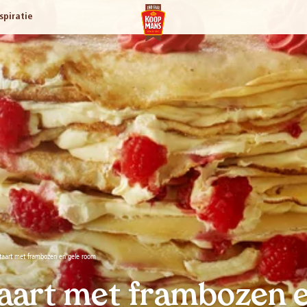
spiratie
aart met frambozen en gele room
art met frambozen e