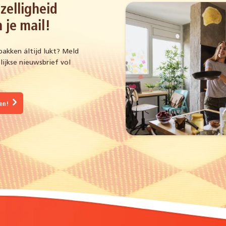
zelligheid
 je mail!
bakken áltijd lukt? Meld
ijkse nieuwsbrief vol
gen!