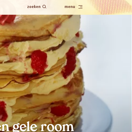
zoeken
menu
n gele room