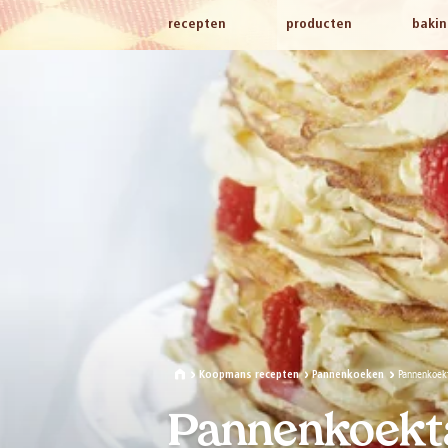
recepten
producten
bakin
Pannenkoekt
Koopmans recepten
Pannenkoeken
Pannenkoekta