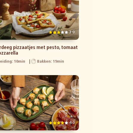
3.0
rdeeg pizzaatjes met pesto, tomaat
zzarella
eiding: 10min
Bakken: 19min
4.0