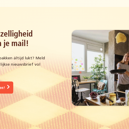
zelligheid
 je mail!
bakken áltijd lukt? Meld
ijkse nieuwsbrief vol
gen!