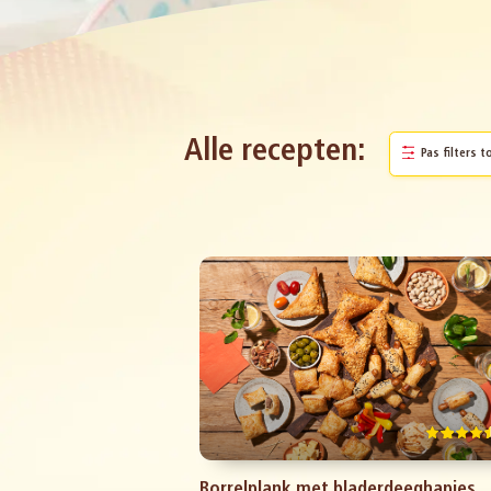
Alle recepten:
Pas filters t
Borrelplank met bladerdeeghapjes