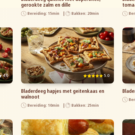
gerookte zalm en dille
toma
Bereiding: 15min
Bakken: 20min
Ber
4.0
5.0
Bladerdeeg hapjes met geitenkaas en
Blade
walnoot
Ber
Bereiding: 10min
Bakken: 25min