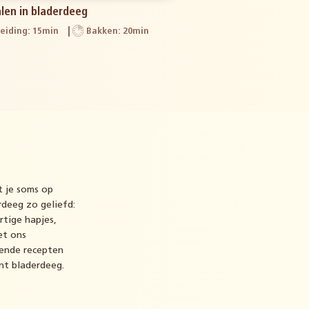
len in bladerdeeg
eiding: 15min
Bakken: 20min
t je soms op
rdeeg zo geliefd:
artige hapjes,
et ons
rende recepten
nt bladerdeeg.