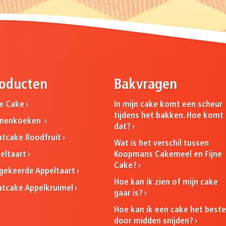
oducten
Bakvragen
ne Cake
In mijn cake komt een scheur
tijdens het bakken. Hoe komt
nnenkoeken
dat?
atcake Roodfruit
Wat is het verschil tussen
Koopmans Cakemeel en Fijne
eltaart
Cake?
ekeerde Appeltaart
Hoe kan ik zien of mijn cake
atcake Appelkruimel
gaar is?
Hoe kan ik een cake het best
door midden snijden?