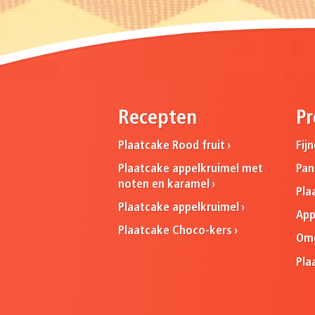
Recepten
Pr
Plaatcake Rood fruit
Fij
Plaatcake appelkruimel met
Pa
noten en karamel
Pla
Plaatcake appelkruimel
App
Plaatcake Choco-kers
Omg
Pla