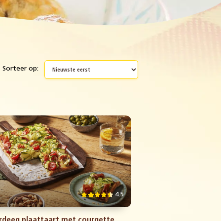
Sorteer op:
4.5
rdeeg plaattaart met courgette,