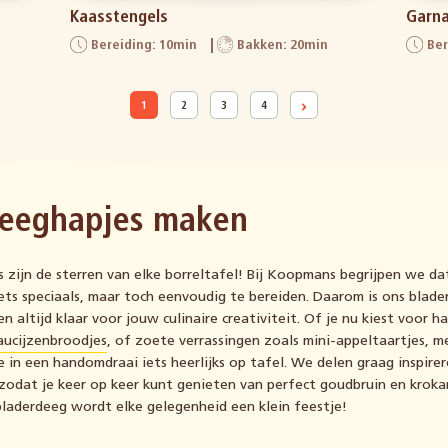
Kaasstengels
Garna
Bereiding: 10min
Bakken: 20min
Ber
1
2
3
4
deeghapjes maken
 zijn de sterren van elke borreltafel! Bij Koopmans begrijpen we da
ets speciaals, maar toch eenvoudig te bereiden. Daarom is ons blade
 en altijd klaar voor jouw culinaire creativiteit. Of je nu kiest voor h
saucijzenbroodjes
, of zoete verrassingen zoals mini-appeltaartjes, m
e in een handomdraai iets heerlijks op tafel. We delen graag inspire
 zodat je keer op keer kunt genieten van perfect goudbruin en kroka
aderdeeg wordt elke gelegenheid een klein feestje!