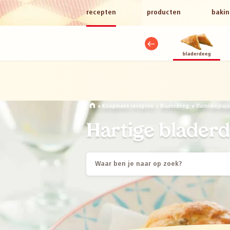
recepten
producten
bakin
alle recepten
hartige hapjes
zomer
bladerdeeg
Bladerdeeghapj
Koopmans recepten
Bladerdeeg
Hartige blader