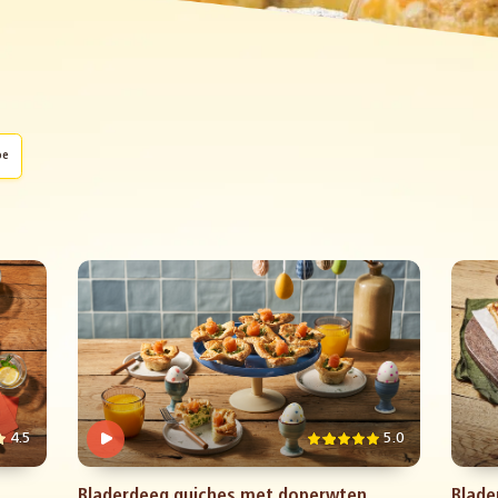
oe
4.5
5.0
Bladerdeeg quiches met doperwten,
Blade