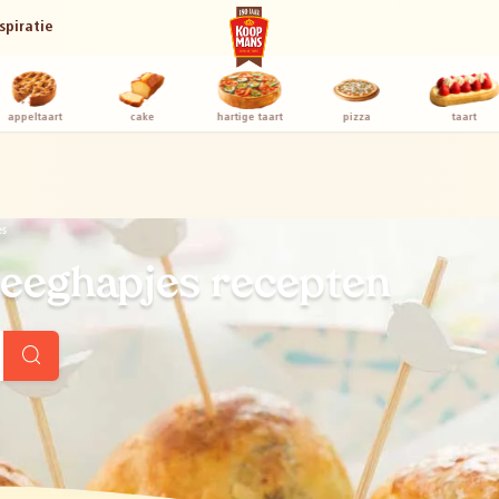
spiratie
appeltaart
cake
hartige taart
pizza
taart
es
deeghapjes recepten