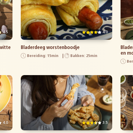
4.5
4.0
witte
Bladerdeeg worstenboodje
Blade
en mo
Bereiding: 15min
Bakken: 25min
Ber
4.0
3.5