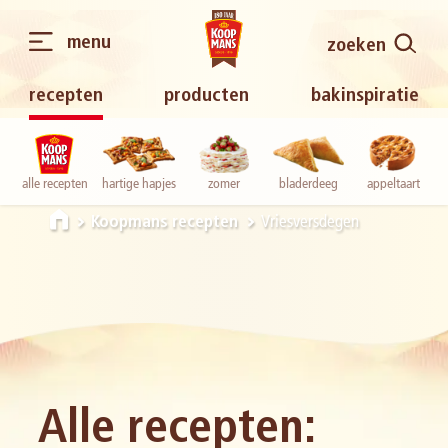
menu
zoeken
recepten
producten
bakinspiratie
alle recepten
hartige hapjes
zomer
bladerdeeg
appeltaart
Vriesversdegen
Koopmans recepten
Alle recepten: