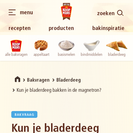
menu
zoeken
recepten
producten
bakinspiratie
alle bakvragen
appeltaart
basismelen
bindmiddelen
bladerdeeg
Bakvragen
Bladerdeeg
Kun je bladerdeeg bakken in de magnetron?
BAKVRAAG
Kun je bladerdeeg