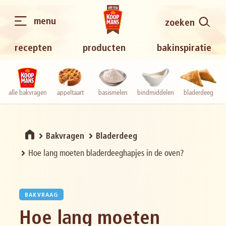
menu
zoeken
recepten
producten
bakinspiratie
alle bakvragen
appeltaart
basismelen
bindmiddelen
bladerdeeg
Bakvragen
Bladerdeeg
Hoe lang moeten bladerdeeghapjes in de oven?
BAKVRAAG
Hoe lang moeten