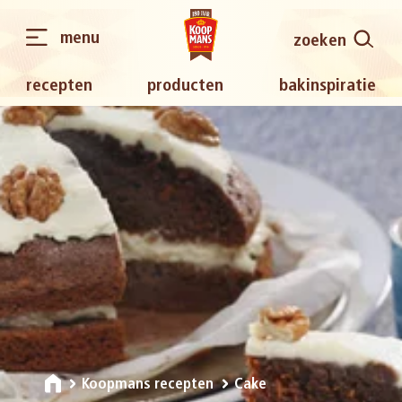
menu
zoeken
recepten
producten
bakinspiratie
Koopmans recepten
Cake