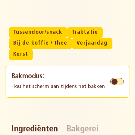
Tussendoor/snack
Traktatie
Bij de koffie / thee
Verjaardag
Kerst
Bakmodus:
Hou het scherm aan tijdens het bakken
Ingrediënten
Bakgerei