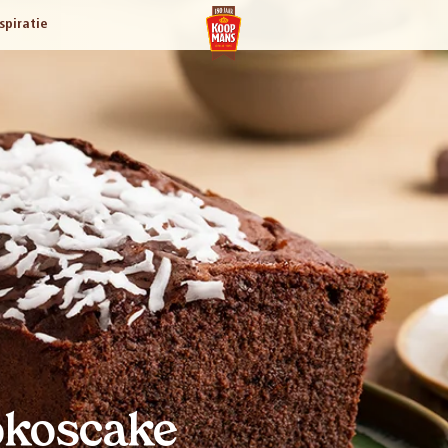
spiratie
okoscake