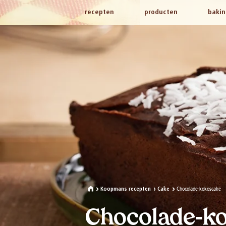
recepten
producten
bakin
Chocolade-kokoscake
Koopmans recepten
Cake
Chocolade-k