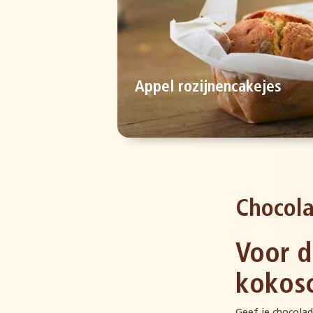
Appel rozijnencakejes
Chocol
Voor d
kokos
Geef je chocolad