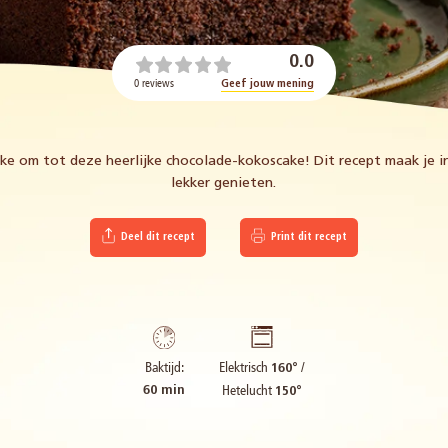
0.0
0 reviews
Geef jouw mening
ke om tot deze heerlijke chocolade-kokoscake! Dit recept maak je 
lekker genieten.
Deel dit recept
Print dit recept
Elektrisch
/
Baktijd:
160°
Hetelucht
60 min
150°