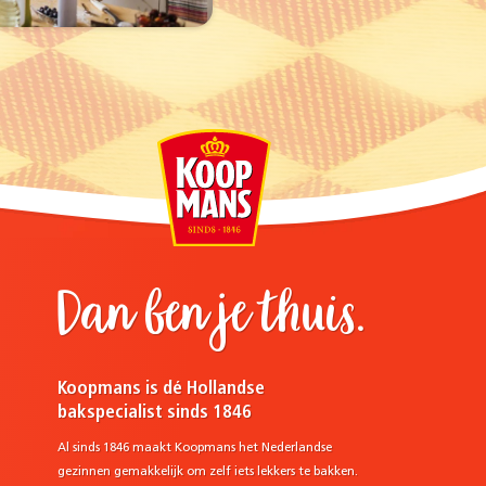
Dan ben je thuis.
Koopmans is dé Hollandse
bakspecialist sinds 1846
Al sinds 1846 maakt Koopmans het Nederlandse
gezinnen gemakkelijk om zelf iets lekkers te bakken.