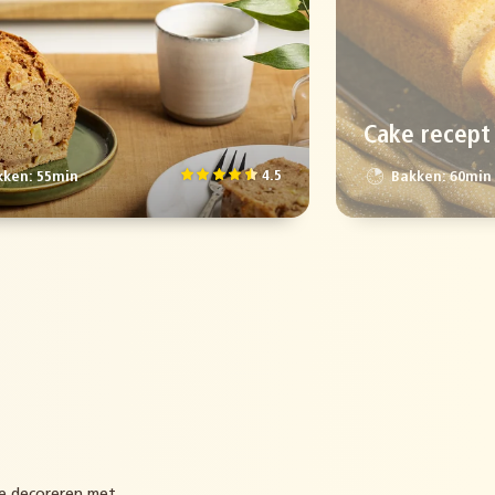
Cake recept
4.5
ken: 55min
Bakken: 60min
te decoreren met