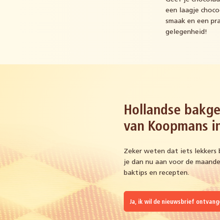
een laagje choco
smaak en een pra
gelegenheid!
Hollandse bakge
van Koopmans in
Zeker weten dat iets lekkers 
je dan nu aan voor de maandel
baktips en recepten.
Ja, ik wil de nieuwsbrief ontvan