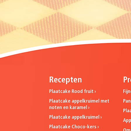
Recepten
Pr
Plaatcake Rood fruit
Fij
Plaatcake appelkruimel met
Pa
noten en karamel
Pla
Plaatcake appelkruimel
App
Plaatcake Choco-kers
Omg