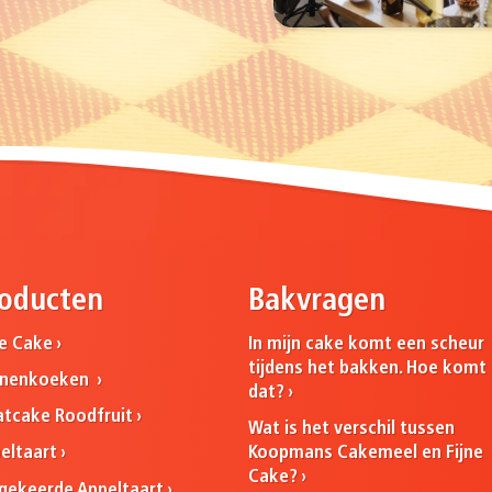
oducten
Bakvragen
ne Cake
In mijn cake komt een scheur
tijdens het bakken. Hoe komt
nnenkoeken
dat?
atcake Roodfruit
Wat is het verschil tussen
Koopmans Cakemeel en Fijne
eltaart
Cake?
ekeerde Appeltaart