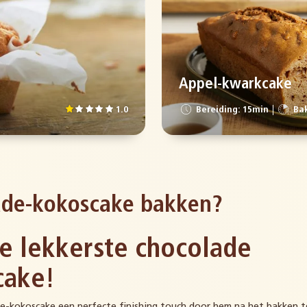
Appel-kwarkcake
1.0
Bereiding: 15min
Bak
ade-kokoscake bakken?
e lekkerste chocolade
cake!
e-kokoscake een perfecte finishing touch door hem na het bakken 