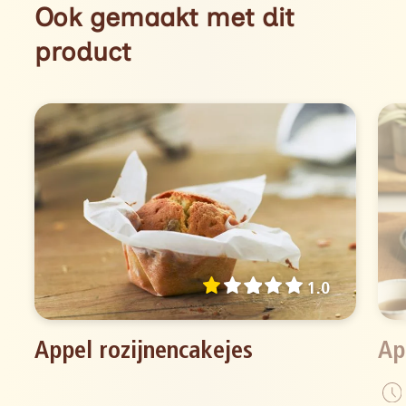
Ook gemaakt met dit
product
1.0
Appel rozijnencakejes
Ap