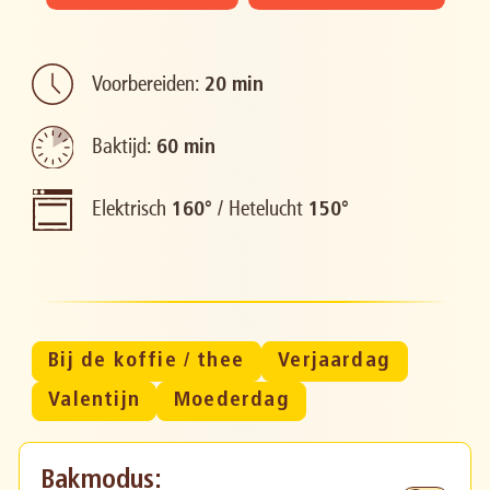
Voorbereiden:
20 min
Baktijd:
60 min
Elektrisch
/
Hetelucht
160°
150°
Bij de koffie / thee
Verjaardag
Valentijn
Moederdag
Bakmodus: