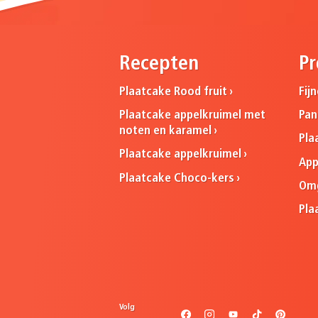
Recepten
Pr
Plaatcake Rood fruit
Fij
Plaatcake appelkruimel met
Pa
noten en karamel
Pla
Plaatcake appelkruimel
App
Plaatcake Choco-kers
Omg
Pla
Volg