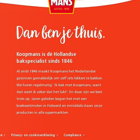
Dan ben je thuis.
Koopmans is dé Hollandse
bakspecialist sinds 1846
Al sinds 1846 maakt Koopmans het Nederlandse
gezinnen gemakkelijk om zelf iets lekkers te bakken.
We horen regelmatig: ‘ik bak met Koopmans, want
dan weet ik zeker dat het lukt’. En daar zijn we best
trots op. Jaren geleden begon het met een
e
boekweitmolen in Holwerd en inmiddels staan onze
producten in alle supermarkten.
en
Privacy- en cookieverklaring
Compliance