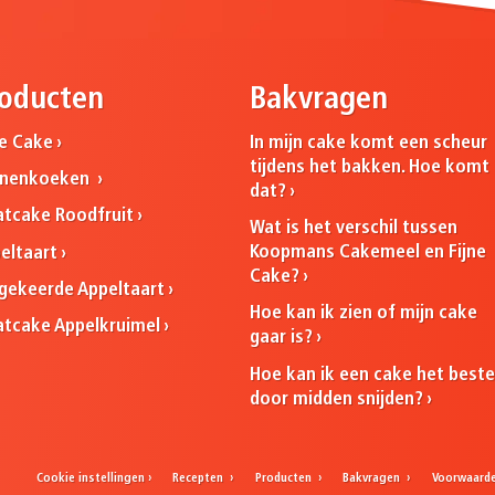
oducten
Bakvragen
ne Cake
In mijn cake komt een scheur
tijdens het bakken. Hoe komt
nnenkoeken
dat?
atcake Roodfruit
Wat is het verschil tussen
Koopmans Cakemeel en Fijne
eltaart
Cake?
ekeerde Appeltaart
Hoe kan ik zien of mijn cake
atcake Appelkruimel
gaar is?
Hoe kan ik een cake het best
door midden snijden?
Cookie instellingen
Recepten
Producten
Bakvragen
Voorwaard