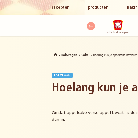
recepten
producten
bakin
alle bakvragen
Hoelang kun je appelcake bewaren
Bakvragen
Cake
BAKVRAAG
Hoelang kun je 
Omdat
appelcake
verse appel bevat, is dez
dan in.