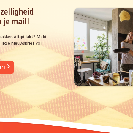
zelligheid
 je mail!
bakken áltijd lukt? Meld
ijkse nieuwsbrief vol
gen!