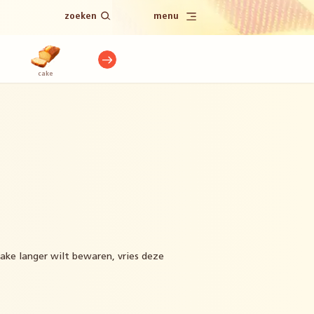
zoeken
menu
cake
hartige hapjes
hartige taart
koekjes
panne
cake langer wilt bewaren, vries deze