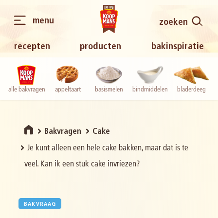
menu
zoeken
recepten
producten
bakinspiratie
alle bakvragen
appeltaart
basismelen
bindmiddelen
bladerdeeg
Bakvragen
Cake
Je kunt alleen een hele cake bakken, maar dat is te
veel. Kan ik een stuk cake invriezen?
BAKVRAAG