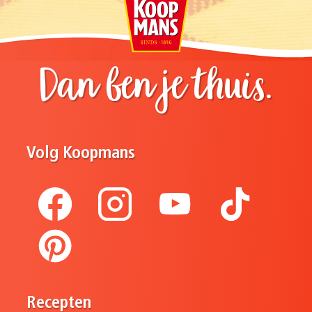
Dan ben je thuis.
Volg Koopmans
Recepten