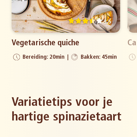
3.5
Vegetarische quiche
Ca
Bereiding: 20min
Bakken: 45min
Variatietips voor je
hartige spinazietaart