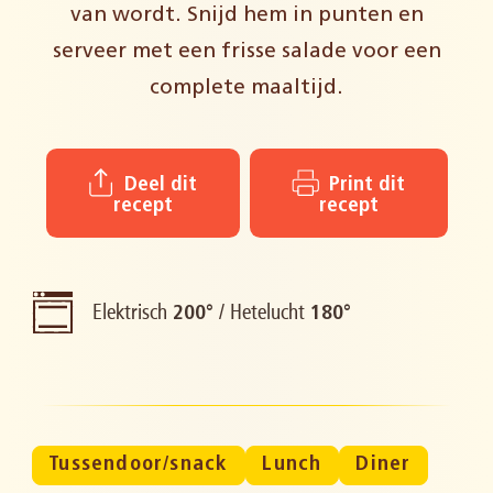
van wordt. Snijd hem in punten en
serveer met een frisse salade voor een
complete maaltijd.
Deel dit
Print dit
recept
recept
Elektrisch
/
Hetelucht
200°
180°
Tussendoor/snack
Lunch
Diner