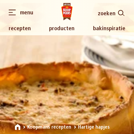
menu
zoeken
recepten
producten
bakinspiratie
Koopmans recepten
Hartige hapjes