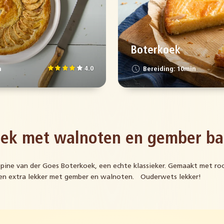
Boterkoek
4.0
n
Bereiding: 10min
oek met walnoten en gember b
ppine van der Goes Boterkoek, een echte klassieker. Gemaakt met r
 en extra lekker met gember en walnoten.ﾠOuderwets lekker!