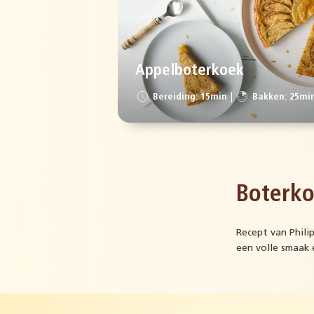
Appelboterkoek
Bereiding: 15min
Bakken: 25mi
Boterk
Recept van Phili
een volle smaak