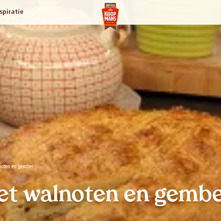
spiratie
noten en gember
et walnoten en gemb