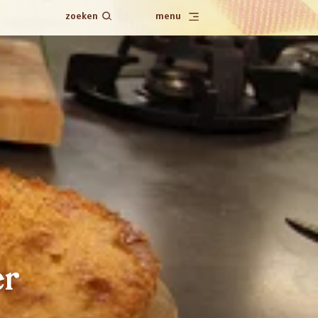
zoeken
menu
er