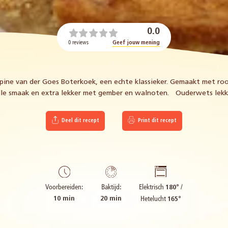
0.0
0 reviews
Geef jouw mening
ppine van der Goes Boterkoek, een echte klassieker. Gemaakt met r
lle smaak en extra lekker met gember en walnoten.ﾠOuderwets lekk
Deel dit recept
Print dit recept
Elektrisch
/
Voorbereiden:
Baktijd:
180°
Hetelucht
10 min
20 min
165°