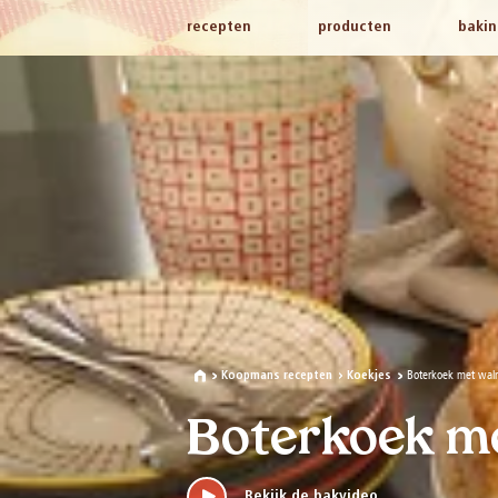
recepten
producten
bakin
Boterkoek met wal
Koopmans recepten
Koekjes
Boterkoek m
Bekijk de bakvideo