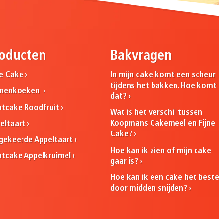
oducten
Bakvragen
ne Cake
In mijn cake komt een scheur
tijdens het bakken. Hoe komt
nnenkoeken
dat?
atcake Roodfruit
Wat is het verschil tussen
Koopmans Cakemeel en Fijne
eltaart
Cake?
ekeerde Appeltaart
Hoe kan ik zien of mijn cake
atcake Appelkruimel
gaar is?
Hoe kan ik een cake het best
door midden snijden?