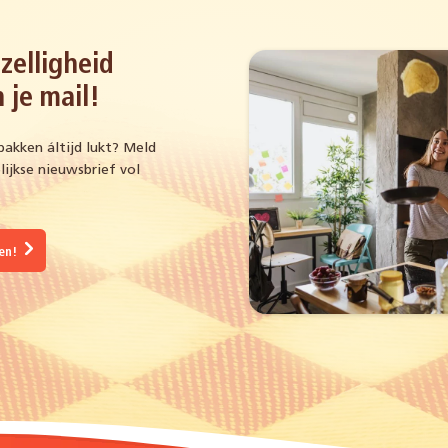
zelligheid
 je mail!
bakken áltijd lukt? Meld
ijkse nieuwsbrief vol
gen!