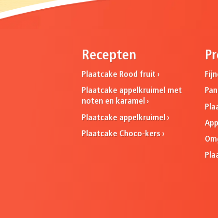
Recepten
Pr
Plaatcake Rood fruit
Fij
Plaatcake appelkruimel met
Pa
noten en karamel
Pla
Plaatcake appelkruimel
App
Plaatcake Choco-kers
Omg
Pla