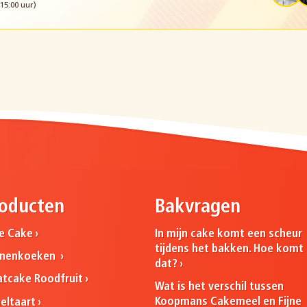
15:00 uur)
oducten
Bakvragen
ne Cake
In mijn cake komt een scheur
tijdens het bakken. Hoe komt
nnenkoeken
dat?
atcake Roodfruit
Wat is het verschil tussen
Koopmans Cakemeel en Fijne
eltaart