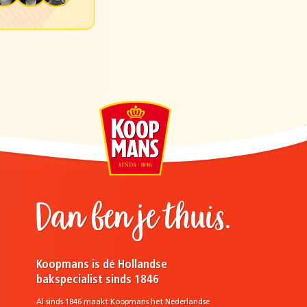
Dan ben je thuis.
Koopmans is dé Hollandse
bakspecialist sinds 1846
Al sinds 1846 maakt Koopmans het Nederlandse