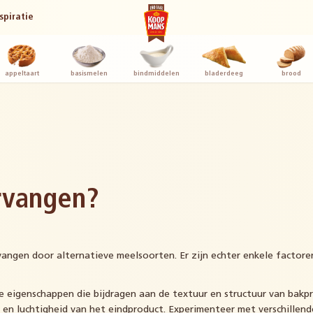
spiratie
appeltaart
basismelen
bindmiddelen
bladerdeeg
brood
rvangen?
vangen door alternatieve meelsoorten. Er zijn echter enkele factor
ke eigenschappen die bijdragen aan de textuur en structuur van bak
d en luchtigheid van het eindproduct. Experimenteer met verschille