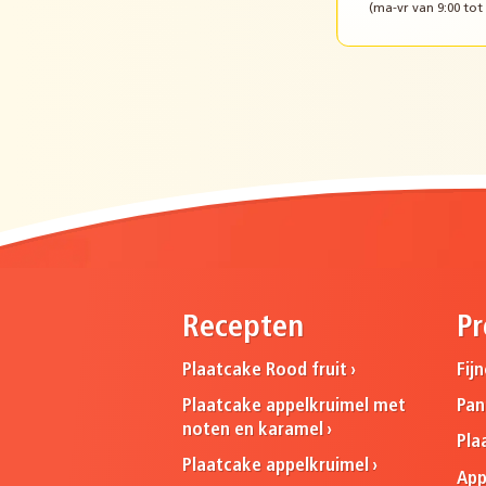
(ma-vr van 9:00 tot 
Recepten
Pr
Plaatcake Rood fruit
Fij
Plaatcake appelkruimel met
Pa
noten en karamel
Pla
Plaatcake appelkruimel
App