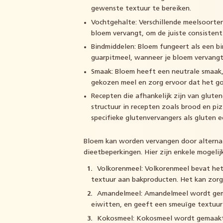
gewenste textuur te bereiken.
Vochtgehalte: Verschillende meelsoorten
bloem vervangt, om de juiste consisten
Bindmiddelen: Bloem fungeert als een b
guarpitmeel, wanneer je bloem vervangt,
Smaak: Bloem heeft een neutrale smaak,
gekozen meel en zorg ervoor dat het goe
Recepten die afhankelijk zijn van glute
structuur in recepten zoals brood en piz
specifieke glutenvervangers als gluten e
Bloem kan worden vervangen door alternat
dieetbeperkingen. Hier zijn enkele mogeli
Volkorenmeel: Volkorenmeel bevat het 
textuur aan bakproducten. Het kan zorg
Amandelmeel: Amandelmeel wordt gema
eiwitten, en geeft een smeuïge textuur
Kokosmeel: Kokosmeel wordt gemaakt v