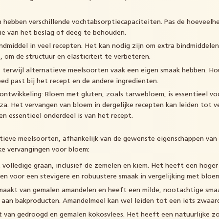
 hebben verschillende vochtabsorptiecapaciteiten. Pas de hoeveelhe
tie van het beslag of deeg te behouden.
indmiddel in veel recepten. Het kan nodig zijn om extra bindmiddel
 om de structuur en elasticiteit te verbeteren.
 terwijl alternatieve meelsoorten vaak een eigen smaak hebben. H
d past bij het recept en de andere ingrediënten.
nontwikkeling: Bloem met gluten, zoals tarwebloem, is essentieel vo
za. Het vervangen van bloem in dergelijke recepten kan leiden tot ver
en essentieel onderdeel is van het recept.
ieve meelsoorten, afhankelijk van de gewenste eigenschappen van 
jke vervangingen voor bloem:
volledige graan, inclusief de zemelen en kiem. Het heeft een hoger
en voor een stevigere en robuustere smaak in vergelijking met bloe
akt van gemalen amandelen en heeft een milde, nootachtige smaak.
 aan bakproducten. Amandelmeel kan wel leiden tot een iets zwaar
an gedroogd en gemalen kokosvlees. Het heeft een natuurlijke zo