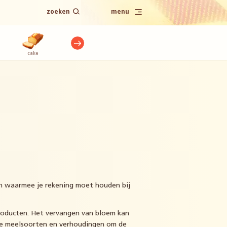
zoeken
menu
cake
hartige hapjes
hartige taart
koekjes
panne
en waarmee je rekening moet houden bij
producten. Het vervangen van bloem kan
nde meelsoorten en verhoudingen om de