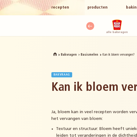
recepten
producten
bakin
alle bakvragen
Kan ik bloem vervangen?
Bakvragen
Basismelen
BAKVRAAG
Kan ik bloem ve
Ja, bloem kan in veel recepten worden ver
het vervangen van bloem:
Textuur en structuur: Bloem heeft unie
leiden tot veranderingen in de dichthei