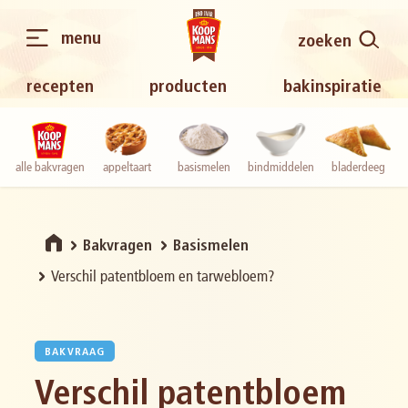
menu
zoeken
recepten
producten
bakinspiratie
alle bakvragen
appeltaart
basismelen
bindmiddelen
bladerdeeg
Bakvragen
Basismelen
Verschil patentbloem en tarwebloem?
BAKVRAAG
Verschil patentbloem