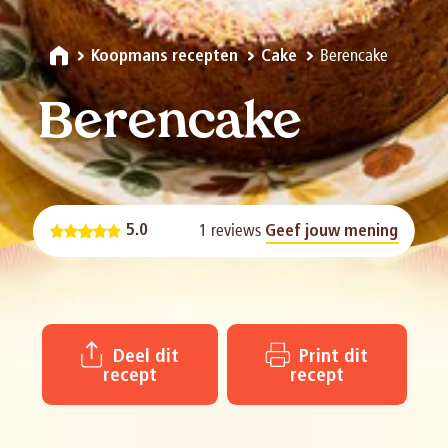
Berencake
Koopmans recepten
Cake
Berencake
1 reviews
5.0
Geef jouw mening
Deel dit
Print dit
recept
recept