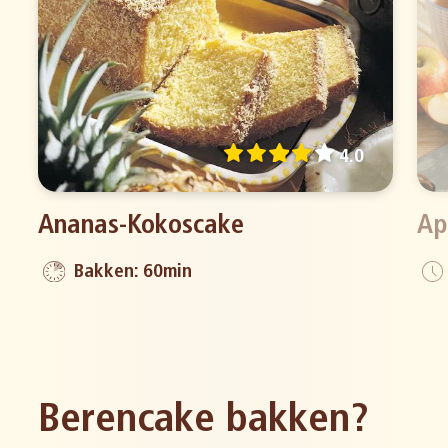
4.0
Ananas-Kokoscake
Ap
Bakken: 60min
Berencake bakken?