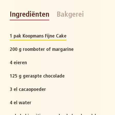
Ingrediënten
Bakgerei
1 pak Koopmans Fijne Cake
200 g roomboter of margarine
4 eieren
125 g geraspte chocolade
3 el cacaopoeder
4 el water