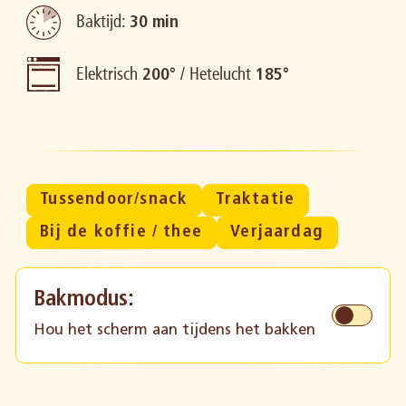
Baktijd:
30 min
Elektrisch
/
Hetelucht
200°
185°
Tussendoor/snack
Traktatie
Bij de koffie / thee
Verjaardag
Bakmodus:
Hou het scherm aan tijdens het bakken