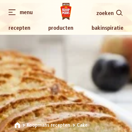
menu
zoeken
recepten
producten
bakinspiratie
Koopmans recepten
Cake