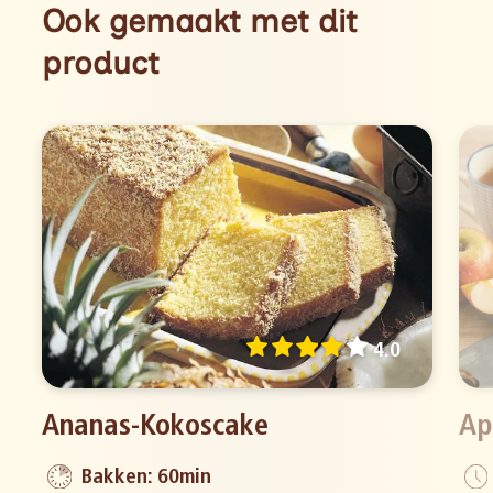
Ook gemaakt met dit
product
4.0
Ananas-Kokoscake
Ap
Bakken: 60min