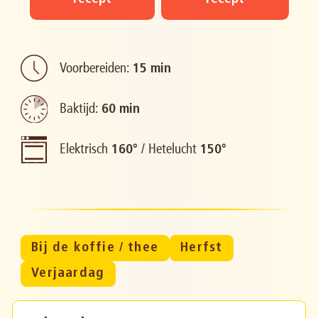
Voorbereiden:
15 min
Baktijd:
60 min
Elektrisch
/
Hetelucht
160°
150°
Bij de koffie / thee
Herfst
Verjaardag