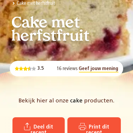
Cake met herfstfruit
Cake met
herfstfruit
16 reviews
3.5
Geef jouw mening
Bekijk hier al onze
cake
producten.
Deel dit
Print dit
recept
recept