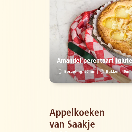
Amandel-perentaart (glute
Bereiding: 30min
Bakken: 40mi
Appelkoeken
van Saakje