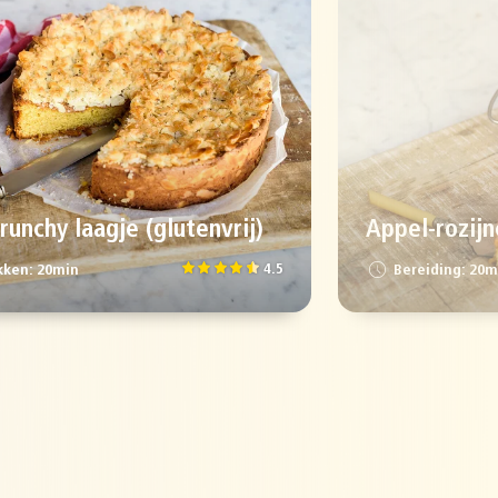
unchy laagje (glutenvrij)
Appel-rozijn
4.5
ken: 20min
Bereiding: 20m