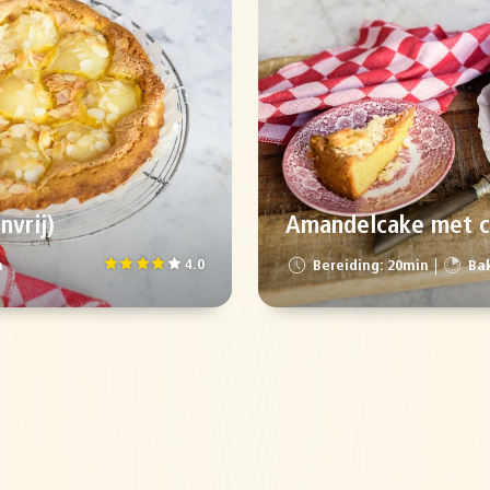
nvrij)
Amandelcake met cr
4.0
n
Bereiding: 20min
Bak