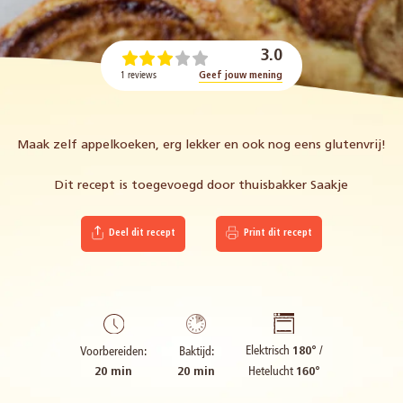
3.0
1 reviews
Geef jouw mening
Maak zelf appelkoeken, erg lekker en ook nog eens glutenvrij!
Dit recept is toegevoegd door thuisbakker Saakje
Deel dit recept
Print dit recept
Elektrisch
/
Voorbereiden:
Baktijd:
180°
Hetelucht
20 min
20 min
160°