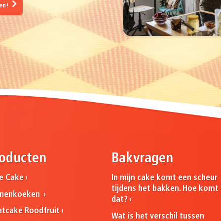
gen!
oducten
Bakvragen
ne Cake
In mijn cake komt een scheur
tijdens het bakken. Hoe komt
nnenkoeken
dat?
atcake Roodfruit
Wat is het verschil tussen