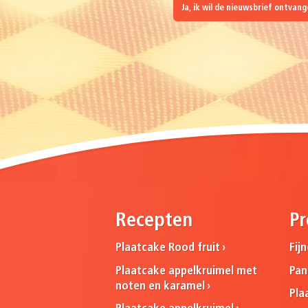
Ja, ik wil de nieuwsbrief ontvan
Recepten
Pr
Plaatcake Rood fruit
Fij
Plaatcake appelkruimel met
Pa
noten en karamel
Pla