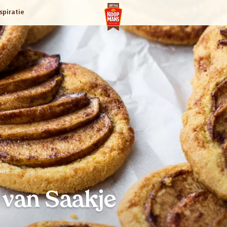
spiratie
aakje
van Saakje