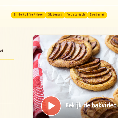
Bij de koffie / thee
Glutenvrij
Vegetarisch
Zonder ei
el
Bekijk de bakvideo