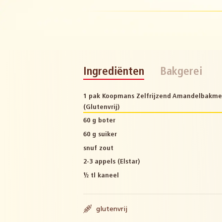
Ingrediënten
Bakgerei
1 pak Koopmans Zelfrijzend Amandelbakme
(Glutenvrij)
60 g boter
60 g suiker
snuf zout
2-3 appels (Elstar)
½ tl kaneel
glutenvrij