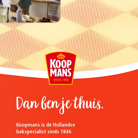
Dan ben je thuis.
Koopmans is dé Hollandse
bakspecialist sinds 1846