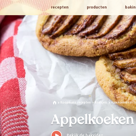
recepten
producten
bakin
Appelkoeken van S
Koopmans recepten
Koekjes
Appelkoeken 
Bekijk de bakvideo