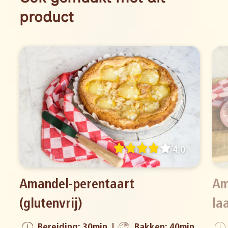
product
4.0
Amandel-perentaart
Am
(glutenvrij)
la
Bereiding: 30min
Bakken: 40min