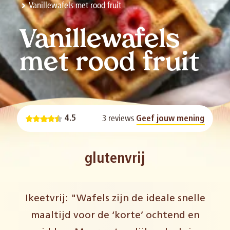
Vanillewafels met rood fruit
Vanillewafels
met rood fruit
3 reviews
4.5
Geef jouw mening
glutenvrij
Ikeetvrij: "Wafels zijn de ideale snelle
maaltijd voor de ‘korte’ ochtend en