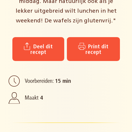
middag. Maar natuurlijk ook als je
lekker uitgebreid wilt lunchen in het
weekend! De wafels zijn glutenvrij."
Deel dit
Print dit
recept
recept
Voorbereiden:
15 min
Maakt
4