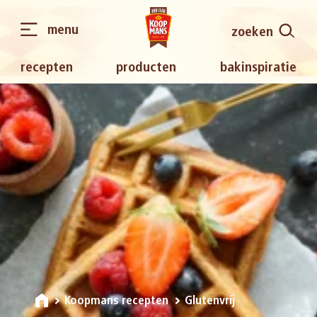
menu
zoeken
recepten
producten
bakinspiratie
Koopmans recepten
Glutenvrij