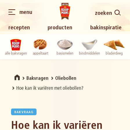
menu
zoeken
recepten
producten
bakinspiratie
alle bakvragen
appeltaart
basismelen
bindmiddelen
bladerdeeg
Bakvragen
Oliebollen
Hoe kan ik variëren met oliebollen?
BAKVRAAG
Hoe kan ik variëren