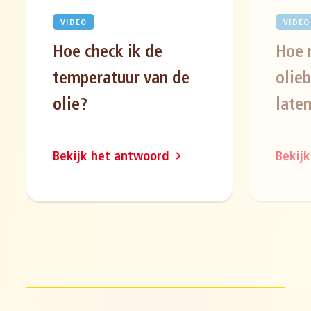
VIDEO
VIDEO
Hoe check ik de
Hoe 
temperatuur van de
olie
olie?
laten
Bekijk het antwoord
Bekij