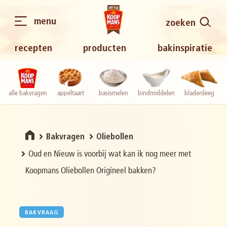
menu
zoeken
recepten
producten
bakinspiratie
alle bakvragen
appeltaart
basismelen
bindmiddelen
bladerdeeg
Bakvragen
Oliebollen
Oud en Nieuw is voorbij wat kan ik nog meer met
Koopmans Oliebollen Origineel bakken?
BAKVRAAG