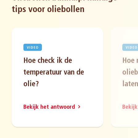
tips voor oliebollen
VIDEO
VIDEO
Hoe check ik de
Hoe 
temperatuur van de
olie
olie?
laten
Bekijk het antwoord
Bekij